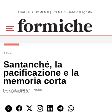
Skip to main content
ANALISI | COMMENTI | SCENARI - sabato 8 Agosto 2026
BLOG
Santanché, la
pacificazione e la
memoria corta
Di
Lucio Fava Del Piano
CONDIVIDI SU: