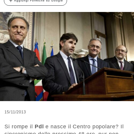
Aggiungi Formiche su Google
15/11/2013
Si rompe il
Pdl
e nasce il Centro popolare? Il