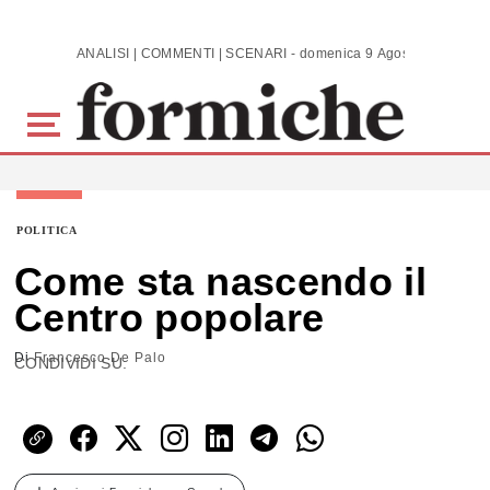
Skip to main content
ANALISI | COMMENTI | SCENARI - domenica 9 Agosto 2026
POLITICA
Come sta nascendo il
Centro popolare
Di
Francesco De Palo
CONDIVIDI SU: