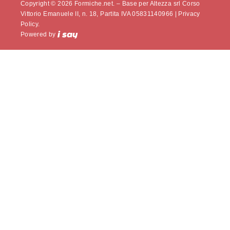
Copyright © 2026 Formiche.net. – Base per Altezza srl Corso
Vittorio Emanuele II, n. 18, Partita IVA 05831140966 |
Privacy
Policy.
Powered by