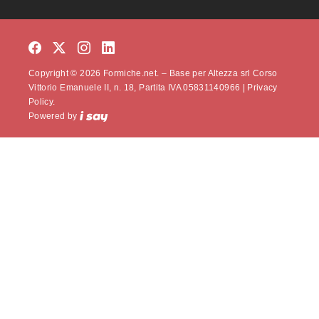
Copyright © 2026 Formiche.net. – Base per Altezza srl Corso
Vittorio Emanuele II, n. 18, Partita IVA 05831140966 |
Privacy
Policy.
Powered by