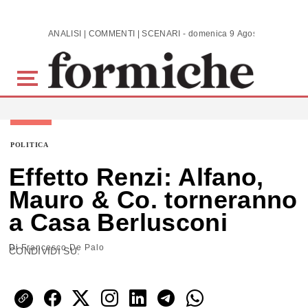
Skip to main content
ANALISI | COMMENTI | SCENARI - domenica 9 Agosto 2026
POLITICA
Effetto Renzi: Alfano,
Mauro & Co. torneranno
a Casa Berlusconi
Di
Francesco De Palo
CONDIVIDI SU: