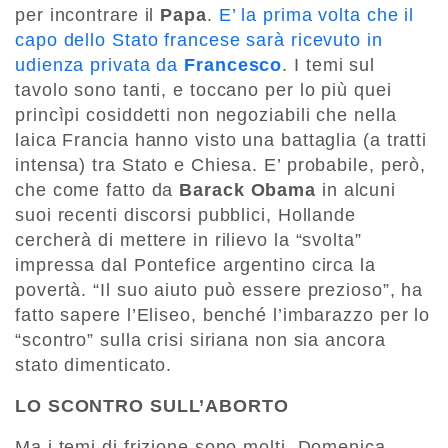
per incontrare il
Papa
.
E’ la prima volta che il
capo dello Stato francese sarà ricevuto in
udienza privata da
Francesco
. I temi sul
tavolo sono tanti, e toccano per lo più quei
princìpi cosiddetti non negoziabili che nella
laica Francia hanno visto una battaglia (a tratti
intensa) tra Stato e Chiesa. E’ probabile, però,
che come fatto da
Barack Obama
in alcuni
suoi recenti discorsi pubblici, Hollande
cercherà di mettere in rilievo la “svolta”
impressa dal Pontefice argentino circa la
povertà. “Il suo aiuto può essere prezioso”, ha
fatto sapere l’Eliseo, benché l’imbarazzo per lo
“scontro” sulla crisi siriana non sia ancora
stato dimenticato.
LO SCONTRO SULL’ABORTO
Ma i temi di frizione sono molti. Domenica