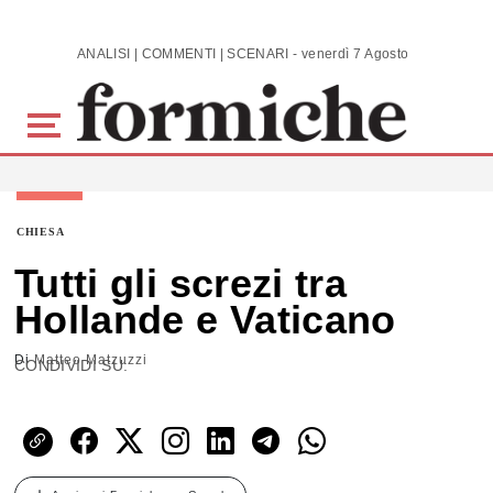
Skip to main content
ANALISI | COMMENTI | SCENARI - venerdì 7 Agosto 2026
CHIESA
Tutti gli screzi tra
Hollande e Vaticano
Di
Matteo Matzuzzi
CONDIVIDI SU: