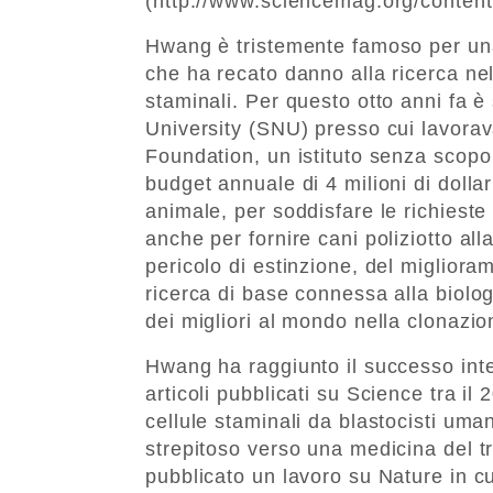
(http://www.sciencemag.org/conten
Hwang è tristemente famoso per una d
che ha recato danno alla ricerca nel
staminali. Per questo otto anni fa è
University (SNU) presso cui lavora
Foundation, un istituto senza scopo 
budget annuale di 4 milioni di dollar
animale, per soddisfare le richieste 
anche per fornire cani poliziotto all
pericolo di estinzione, del migliora
ricerca di base connessa alla biolo
dei migliori al mondo nella clonazi
Hwang ha raggiunto il successo inte
articoli pubblicati su Science tra il
cellule staminali da blastocisti um
strepitoso verso una medicina del t
pubblicato un lavoro su Nature in cu