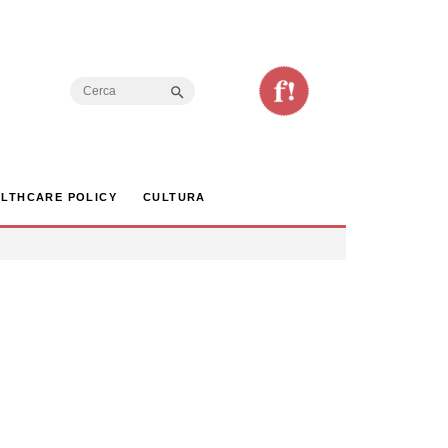
Search Button
Search
for:
LTHCARE POLICY
CULTURA