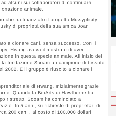
d alcuni sui collaboratori di continuare
 clonazione animale.
o che ha finanziato il progetto Missyplicity
 husky di proprietà della sua amica Joan
to a clonare cani, senza successo. Con il
uppy, Hwang aveva dimostrato di aver
ione in questa specie animale. All’inizio del
ò alla fondazione Sooam un campione di tessuto
l 2002. E il gruppo è riuscito a clonare il
 imprenditoriale di Hwang. Inizialmente grazie
orne. Quando la BioArts di Hawthorne ha
po ristretto, Sooam ha cominciato a
izio. In 5 anni, su richieste di proprietari di
irca 200 cani , al costo di 100.000 dollari