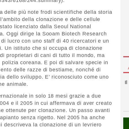
t/343/6168/244.summary).
elle più note frodi scientifiche della storia
l’ambito della clonazione e delle cellule
 stato licenziato dalla Seoul National
va. Oggi dirige la Sooam Biotech Research
di lucro con uno staff di 40 ricercatori e un
i. Un istituto che si occupa di clonazione
di proprietari di cani di tutto il mondo, ma
a polizia coreana. E poi di salvare specie in
mento delle razze di bestiame, nonché di
gia dello sviluppo. E’ riconosciuto come uno
I
one animale.
rnazionale in solo 18 mesi grazie a due
 2004 e il 2005 in cui affermava di aver creato
ane ottenute per clonazione. Un passo avanti
rapianto senza rigetto. Nel 2005 ha anche
i descriveva la clonazione di un levriero