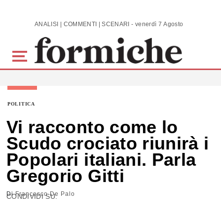
Skip to main content
ANALISI | COMMENTI | SCENARI - venerdì 7 Agosto 2026
POLITICA
Vi racconto come lo
Scudo crociato riunirà i
Popolari italiani. Parla
Gregorio Gitti
Di
Francesco De Palo
CONDIVIDI SU: