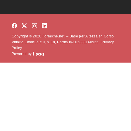
Copyright © 2026 Formiche.net. – Base per Altezza srl Corso
Vittorio Emanuele II, n. 18, Partita IVA 05831140966 |
Privacy
Policy.
Powered by