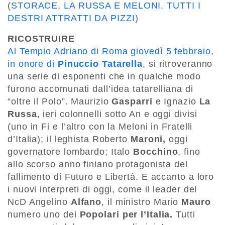
(
STORACE, LA RUSSA E MELONI. TUTTI I
DESTRI ATTRATTI DA PIZZI
)
RICOSTRUIRE
Al Tempio Adriano di Roma giovedì 5 febbraio,
in onore di
Pinuccio Tatarella
, si ritroveranno
una serie di esponenti che in qualche modo
furono accomunati dall’idea tatarelliana di
“oltre il Polo”. Maurizio
Gasparri
e Ignazio
La
Russa
, ieri colonnelli sotto An e oggi divisi
(uno in Fi e l’altro con la Meloni in Fratelli
d’Italia); il leghista Roberto
Maroni,
oggi
governatore lombardo; Italo
Bocchino
, fino
allo scorso anno finiano protagonista del
fallimento di Futuro e Libertà. E accanto a loro
i nuovi interpreti di oggi, come il leader del
NcD Angelino
Alfano
, il ministro Mario
Mauro
numero uno dei
Popolari per l’Italia.
Tutti