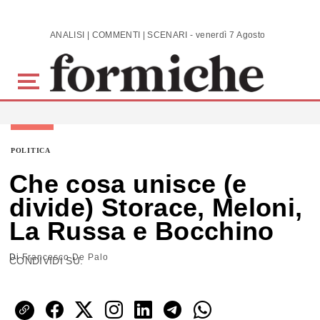
Skip to main content
ANALISI | COMMENTI | SCENARI - venerdì 7 Agosto 2026
POLITICA
Che cosa unisce (e
divide) Storace, Meloni,
La Russa e Bocchino
Di
Francesco De Palo
CONDIVIDI SU: