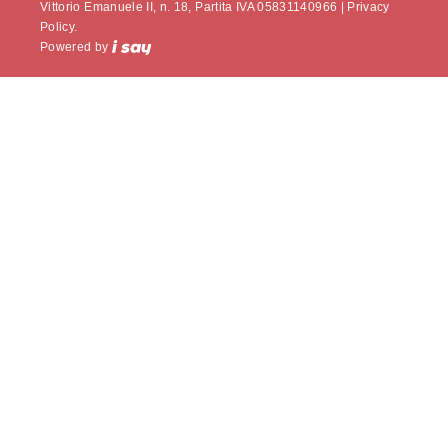
Vittorio Emanuele II, n. 18, Partita IVA 05831140966 |
Privacy
Policy.
Powered by