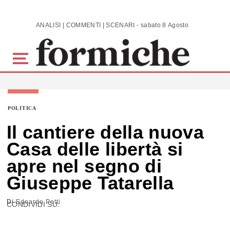
Skip to main content
ANALISI | COMMENTI | SCENARI - sabato 8 Agosto 2026
POLITICA
Il cantiere della nuova
Casa delle libertà si
apre nel segno di
Giuseppe Tatarella
Di
Edoardo Petti
CONDIVIDI SU: