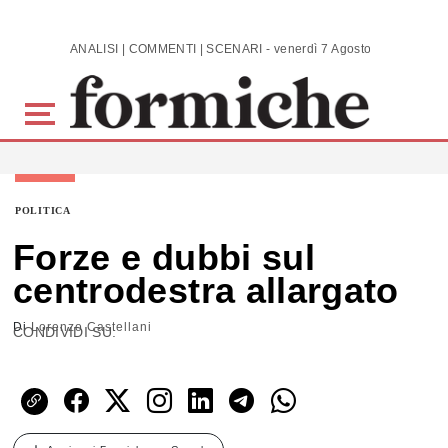
Skip to main content
ANALISI | COMMENTI | SCENARI - venerdì 7 Agosto 2026
POLITICA
Forze e dubbi sul
centrodestra allargato
Di
Lorenzo Castellani
CONDIVIDI SU: