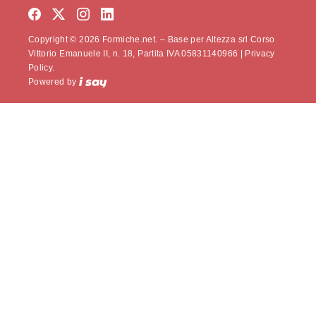
Copyright © 2026 Formiche.net. – Base per Altezza srl Corso
Vittorio Emanuele II, n. 18, Partita IVA 05831140966 |
Privacy
Policy.
Powered by