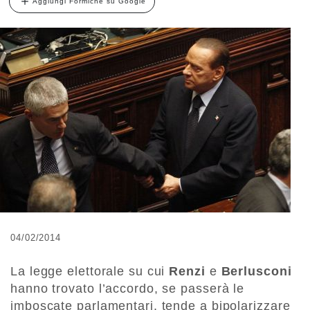
Aggiungi Formiche su Google
04/02/2014
La legge elettorale su cui
Renzi
e
Berlusconi
hanno trovato l’accordo, se passerà le
imboscate parlamentari, tende a bipolarizzare