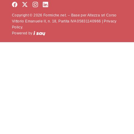
Copyright © 2026 Formiche.net. – Base per Altezza srl Corso
Vittorio Emanuele II, n. 18, Partita IVA 05831140966 |
Privacy
Policy.
Powered by