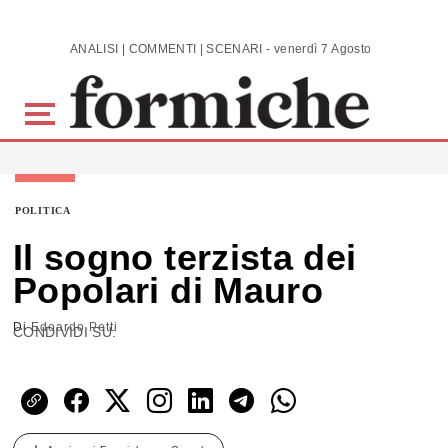
Skip to main content
ANALISI | COMMENTI | SCENARI - venerdì 7 Agosto 2026
POLITICA
Il sogno terzista dei
Popolari di Mauro
Di
Edoardo Petti
CONDIVIDI SU: