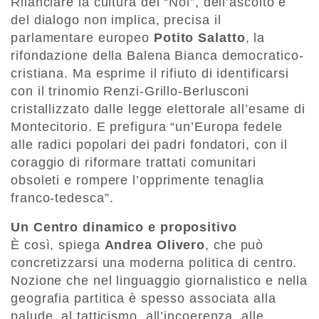
Rilanciare la cultura del “Noi”, dell’ascolto e
del dialogo non implica, precisa il
parlamentare europeo
Potito Salatto
, la
rifondazione della Balena Bianca democratico-
cristiana. Ma esprime il rifiuto di identificarsi
con il trinomio Renzi-Grillo-Berlusconi
cristallizzato dalle legge elettorale all’esame di
Montecitorio. E prefigura “un’Europa fedele
alle radici popolari dei padri fondatori, con il
coraggio di riformare trattati comunitari
obsoleti e rompere l’opprimente tenaglia
franco-tedesca”.
Un Centro dinamico e propositivo
È così, spiega
Andrea Olivero
, che può
concretizzarsi una moderna politica di centro.
Nozione che nel linguaggio giornalistico e nella
geografia partitica è spesso associata alla
palude, al tatticismo, all’incoerenza, alle