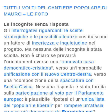
TUTTI I VOLTI DEL CANTIERE POPOLARE DI
MAURO – LE FOTO
Le incognite senza risposta
Gli
interrogativi riguardanti le scelte
strategiche e le possibili alleanze
costituiscono
un fattore di
incertezza e inquietudine
nel
progetto. Ma nessuna delle incognite è stata
sciolta. Non è chiaro se prevarrà
l’orientamento verso una “
rinnovata casa
democratico-cristiana
”, verso un’improbabile
unificazione con il Nuovo Centro-destra
, verso
una ricomposizione della
spaccatura con
Scelta Civica
. Nessuna risposta è stata fornita
sulla
partecipazione al voto per il Parlamento
europeo
: è plausibile l’ipotesi di un’
unica lista
dei “popolari e liberali”
per
rompere un’afasia
cronica già denunciata da
Formiche.net
?