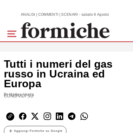
Skip to main content
ANALISI | COMMENTI | SCENARI - sabato 8 Agosto 2026
Tutti i numeri del gas
russo in Ucraina ed
Europa
Di
Matteo Verda
CONDIVIDI SU:
Aggiungi Formiche su Google