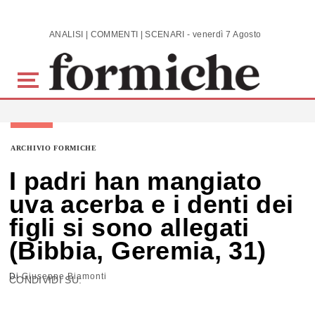
Skip to main content
ANALISI | COMMENTI | SCENARI - venerdì 7 Agosto 2026
ARCHIVIO FORMICHE
I padri han mangiato
uva acerba e i denti dei
figli si sono allegati
(Bibbia, Geremia, 31)
Di
Giuseppe Biamonti
CONDIVIDI SU: