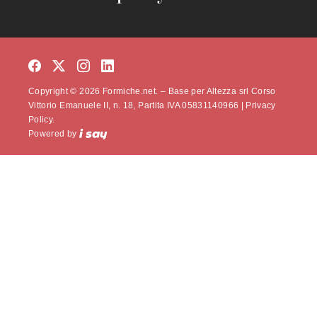
Copyright © 2026 Formiche.net. – Base per Altezza srl Corso
Vittorio Emanuele II, n. 18, Partita IVA 05831140966 |
Privacy
Policy.
Powered by