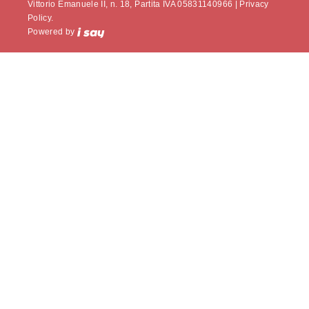
Vittorio Emanuele II, n. 18, Partita IVA 05831140966 |
Privacy
Policy.
Powered by