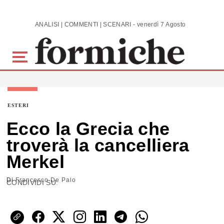
Skip to main content
ANALISI | COMMENTI | SCENARI - venerdì 7 Agosto 2026
ESTERI
Ecco la Grecia che
troverà la cancelliera
Merkel
Di
Francesco De Palo
CONDIVIDI SU: