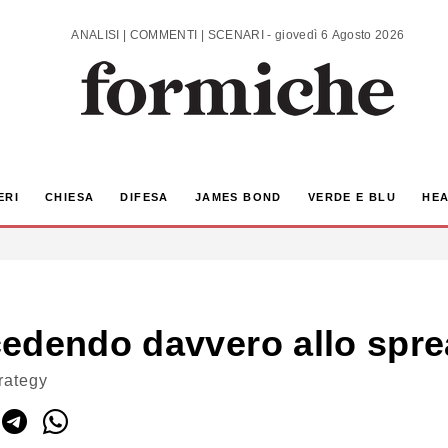
ANALISI | COMMENTI | SCENARI - giovedì 6 Agosto 2026
ERI
CHIESA
DIFESA
JAMES BOND
VERDE E BLU
HEA
cedendo davvero allo spr
rategy