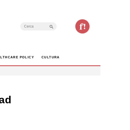
Search Button
Search
for:
LTHCARE POLICY
CULTURA
ead