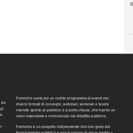
I
Formiche vanta poi un nutrito programma di eventi nei
o da
diversi formati di convegni, webinair, seminari e tavole
ggi
rotonde aperte al pubblico e a porte chiuse, che hanno un
ma
ruolo importante e riconosciuto nel dibattito pubblico.
n-
Formiche è un progetto indipendente che non gode del
finanziamento pubblico e non è organo di alcun partito o