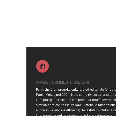
ANALISI, COMMENTI, SCENARI
Formiche è un progetto culturale ed editoriale fondat
Paolo Messa nel 2004. Nato come rivista cartacea, o
l’arcipelago Formiche è composto da realtà diverse 
strettamente connesse fra loro: il mensile (disponibile
anche in versione elettronica), la testata quotidiana o
line Formiche.net, le riviste specializzate Airpress e