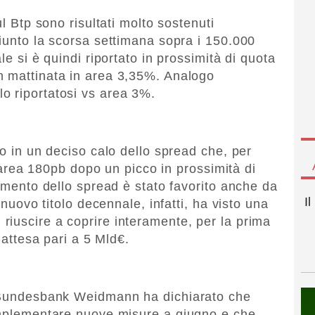
ul Btp sono risultati molto sostenuti
giunto la scorsa settimana sopra i 150.000
le si è quindi riportato in prossimità di quota
n mattinata in area 3,35%. Analogo
o riportatosi vs area 3%.
so in un deciso calo dello spread che, per
in area 180pb dopo un picco in prossimità di
gimento dello spread è stato favorito anche da
I
 nuovo titolo decennale, infatti, ha visto una
iuscire a coprire interamente, per la prima
a attesa pari a 5 Mld€.
a Bundesbank Weidmann ha dichiarato che
 implementare nuove misure a giugno e che