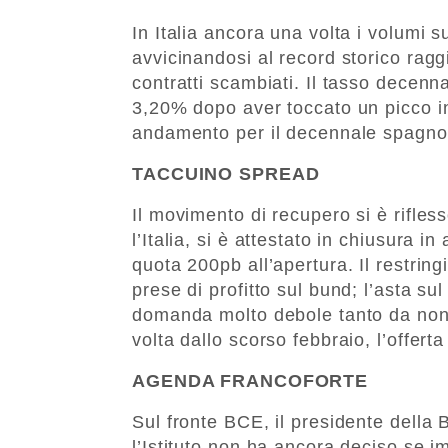
In Italia ancora una volta i volumi s
avvicinandosi al record storico rag
contratti scambiati. Il tasso decenna
3,20% dopo aver toccato un picco i
andamento per il decennale spagnol
TACCUINO SPREAD
Il movimento di recupero si è rifles
l’Italia, si è attestato in chiusura 
quota 200pb all’apertura. Il restrin
prese di profitto sul bund; l’asta sul
domanda molto debole tanto da non r
volta dallo scorso febbraio, l’offert
AGENDA FRANCOFORTE
Sul fronte BCE, il presidente dell
l’Istituto non ha ancora deciso se