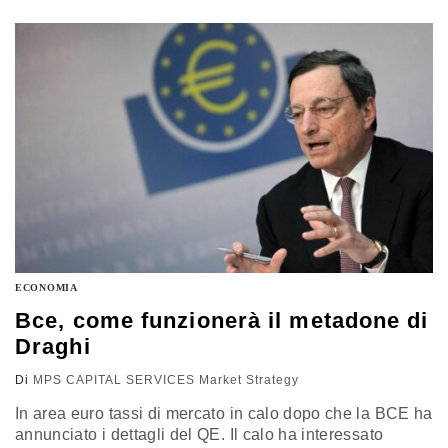
stupito delle voci di chiusura anticipata del QE. - La
BCE non ha intenzione di abbassare ulteriormente il
tasso sui depositi (-0,20%), inoltre non vede…
ECONOMIA
Bce, come funzionerà il metadone di
Draghi
Di
MPS CAPITAL SERVICES Market Strategy
In area euro tassi di mercato in calo dopo che la BCE ha
annunciato i dettagli del QE. Il calo ha interessato