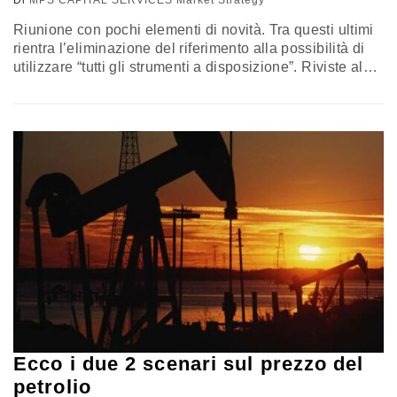
Di
MPS CAPITAL SERVICES Market Strategy
Riunione con pochi elementi di novità. Tra questi ultimi
rientra l’eliminazione del riferimento alla possibilità di
utilizzare “tutti gli strumenti a disposizione”. Riviste al
rialzo le stime su crescita del Pil ed inflazione per il
2017 ed il 2018. Invariate quelle del 2019. Non compare
ancora il raggiungimento del target del 2% a causa
principalmente del mancato rialzo dei salari.…
Ecco i due 2 scenari sul prezzo del
petrolio