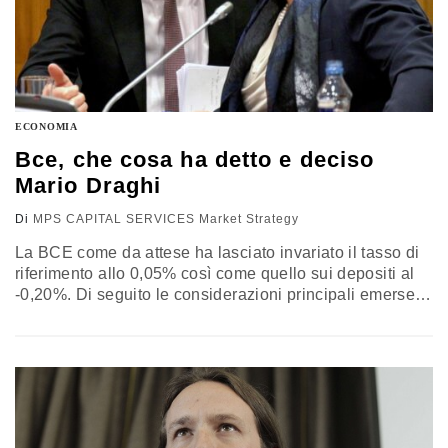
ECONOMIA
Bce, che cosa ha detto e deciso
Mario Draghi
Di
MPS CAPITAL SERVICES Market Strategy
La BCE come da attese ha lasciato invariato il tasso di
riferimento allo 0,05% così come quello sui depositi al
-0,20%. Di seguito le considerazioni principali emerse
dalla conferenza stampa di Draghi: Invariate le stime di
crescita dell’area per il 2015/16, rivista leggermente al
ribasso quella del 2017. Rivista al rialzo la stima per
l’inflazione 2015, invariate per il 2016/2017. Il…