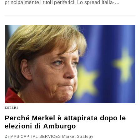
principalmente i titoli periferici. Lo spread Italia-
Germania si è riportato sotto i 100 pb con l’apertura di
questa mattina a 92 pb. I tassi decennali di Italia e
Spagna hanno aperto la sessione odierna con nuovi
minimi. LE…
ESTERI
Perché Merkel è attapirata dopo le
elezioni di Amburgo
Di
MPS CAPITAL SERVICES Market Strategy