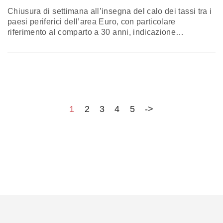
Chiusura di settimana all’insegna del calo dei tassi tra i
paesi periferici dell’area Euro, con particolare
riferimento al comparto a 30 anni, indicazione
quest’ultima da un lato della continuazione della fase di
ricerca di rendimento, dall’altro dell’impatto della
discussione sulla delicata tematica della ristrutturazione
del debito greco. DOSSIER GRECIA Su questo punto
oggi alle 15 è molto atteso l’Eurogruppo convocato…
1
2
3
4
5
->