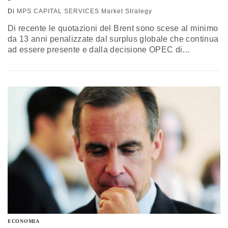
Di
MPS CAPITAL SERVICES Market Strategy
Di recente le quotazioni del Brent sono scese al minimo
da 13 anni penalizzate dal surplus globale che continua
ad essere presente e dalla decisione OPEC di
dicembre. Nell’ultima riunione il cartello, a sorpresa, ha
eliminato il tetto di produzione segnalando,
implicitamente, al mercato la propria intenzione di
proseguire la lotta al ribasso sui prezzi. L’eliminazione
delle sanzioni iraniane a…
ECONOMIA