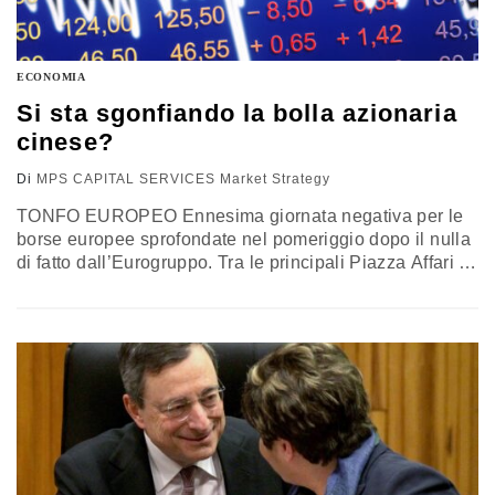
ECONOMIA
Si sta sgonfiando la bolla azionaria
cinese?
Di
MPS CAPITAL SERVICES Market Strategy
TONFO EUROPEO Ennesima giornata negativa per le
borse europee sprofondate nel pomeriggio dopo il nulla
di fatto dall’Eurogruppo. Tra le principali Piazza Affari è
stata la peggiore. Tutti i settori dello Stoxx 600 hanno
chiuso in calo ad eccezione dell’immobiliare. CHE
SUCCEDE NEGLI USA Chiusura positiva invece negli
Usa con l’indice S&P500 che ha rimbalzato dopo aver
toccato la…