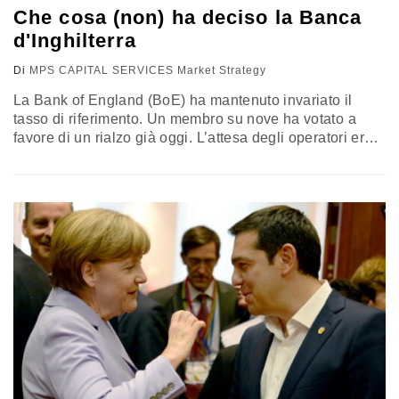
Che cosa (non) ha deciso la Banca
d'Inghilterra
Di
MPS CAPITAL SERVICES Market Strategy
La Bank of England (BoE) ha mantenuto invariato il
tasso di riferimento. Un membro su nove ha votato a
favore di un rialzo già oggi. L’attesa degli operatori era
per due membri contrari al mantenimento dei tassi fermi.
È stato pubblicato l’aggiornamento dell’Inflation Report
che ha spostato in avanti di un trimestre il timing
previsto per il raggiungimento del target…