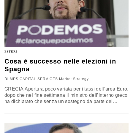
ESTERI
Cosa è successo nelle elezioni in
Spagna
Di
MPS CAPITAL SERVICES Market Strategy
GRECIA Apertura poco variata per i tassi dell’area Euro,
dopo che nel fine settimana il ministro dell’Interno greco
ha dichiarato che senza un sostegno da parte dei
partner internazionali non potranno essere onorati i
pagamenti di giugno al FMI di 1,6 Mld€ (la prima il 5
giugno). Allo stesso tempo il ministro delle finanze
Varoufakis ha dichiarato che l’uscita della…