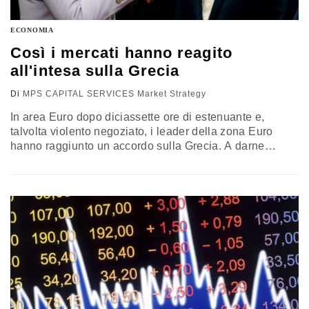
ECONOMIA
Così i mercati hanno reagito
all'intesa sulla Grecia
Di
MPS CAPITAL SERVICES Market Strategy
In area Euro dopo diciassette ore di estenuante e,
talvolta violento negoziato, i leader della zona Euro
hanno raggiunto un accordo sulla Grecia. A darne
l’annuncio il presidente del consiglio europeo Tusk che
ha precisato che l’accordo è stato unanime. Lo stesso
Tusk ha evidenziato che prima dell’avvio dei negoziati
occorrerà l’approvazione di alcuni parlamenti nazionali,
a partire da quello…