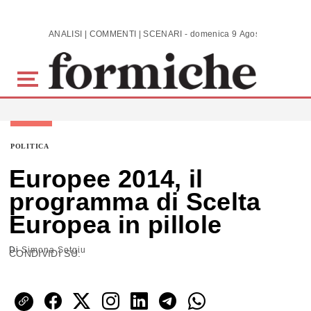
Skip to main content
ANALISI | COMMENTI | SCENARI - domenica 9 Agosto 2026
POLITICA
Europee 2014, il
programma di Scelta
Europea in pillole
Di
Simona Sotgiu
CONDIVIDI SU: