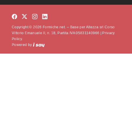
Copyright © 2026 Formiche.net. – Base per Altezza srl Corso
Vittorio Emanuele II, n. 18, Partita IVA 05831140966 |
Privacy
Policy.
Powered by