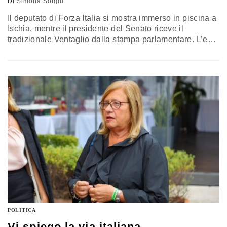
Di
Simona Sotgiu
Il deputato di Forza Italia si mostra immerso in piscina a
Ischia, mentre il presidente del Senato riceve il
tradizionale Ventaglio dalla stampa parlamentare. L’ex
generale Vannacci, invece, si riunisce con un gruppo di
soli uomini per arrostire della carne. Ecco le foto
politiche degli ultimi sette giorni
POLITICA
Vi spiego la via italiana