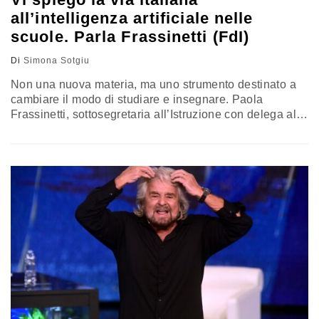
all’intelligenza artificiale nelle
scuole. Parla Frassinetti (FdI)
Di
Simona Sotgiu
Non una nuova materia, ma uno strumento destinato a
cambiare il modo di studiare e insegnare. Paola
Frassinetti, sottosegretaria all’Istruzione con delega alla
transizione digitale e innovazione tecnologica, spiega la
linea del ministero: “L’IA va governata da una visione
etica e umanistica”