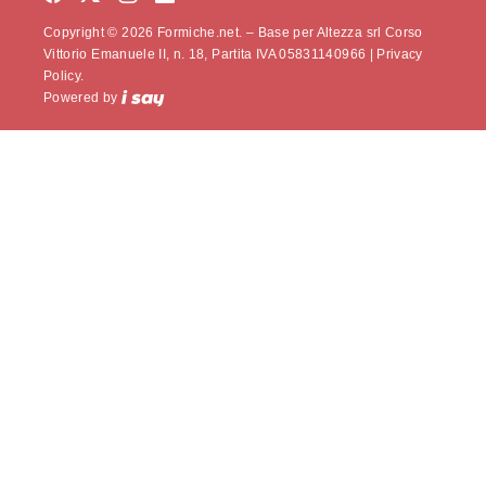
Copyright © 2026 Formiche.net. – Base per Altezza srl Corso
Vittorio Emanuele II, n. 18, Partita IVA 05831140966 |
Privacy
Policy.
Powered by