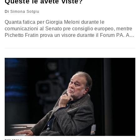
Queste le avete viste?
Di
Simona Sotgiu
Quanta fatica per Giorgia Meloni durante le
comunicazioni al Senato pre consiglio europeo, mentre
Pichetto Fratin prova un visore durante il Forum PA. Al
Presidente Mattarella, invece, arriva in regalo un ritratto
dalla Marina Militare. Ecco le foto politiche degli ultimi
sette giorni