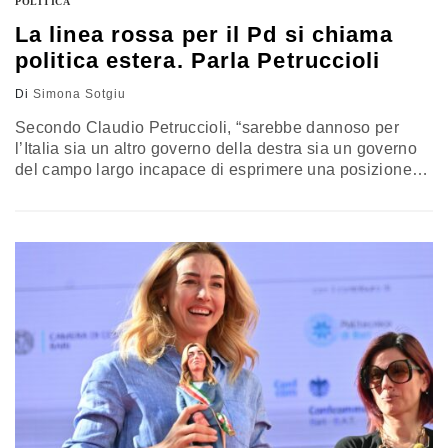
POLITICA
La linea rossa per il Pd si chiama
politica estera. Parla Petruccioli
Di
Simona Sotgiu
Secondo Claudio Petruccioli, “sarebbe dannoso per
l’Italia sia un altro governo della destra sia un governo
del campo largo incapace di esprimere una posizione
credibile e coerente sui grandi temi internazionali. I
prossimi cinque anni saranno decisivi per il futuro
dell’Europa e non possiamo permetterci ambiguità”.
Conversazione con l’ex presidente Rai ed ex politico,
Claudio Petruccioli