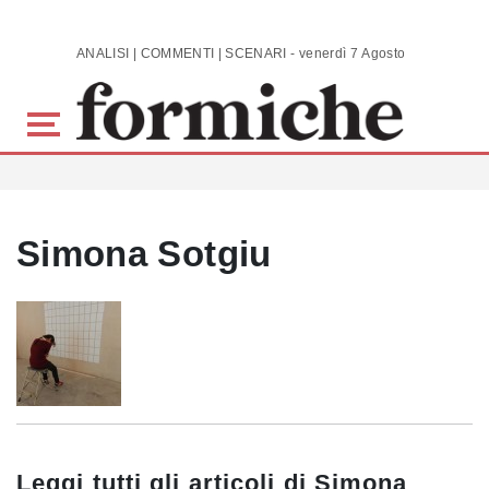
Skip to main content
ANALISI | COMMENTI | SCENARI - venerdì 7 Agosto 2026
Simona Sotgiu
Leggi tutti gli articoli di
Simona