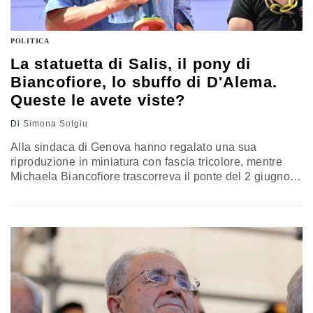
POLITICA
La statuetta di Salis, il pony di
Biancofiore, lo sbuffo di D'Alema.
Queste le avete viste?
Di
Simona Sotgiu
Alla sindaca di Genova hanno regalato una sua
riproduzione in miniatura con fascia tricolore, mentre
Michaela Biancofiore trascorreva il ponte del 2 giugno in
montagna a baciare pony. Massimo D’Alema, invece,
avvistato a sbuffare a un evento sul disordine mondiale.
Ecco le foto politiche degli ultimi sette giorni