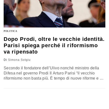
POLITICA
Dopo Prodi, oltre le vecchie identità.
Parisi spiega perché il riformismo
va ripensato
Di
Simona Sotgiu
Secondo il fondatore dell’Ulivo nonché ministro della
Difesa nel governo Prodi II Arturo Parisi “il vecchio
riformismo non basta più. È tempo di nuove riforme e di
nuovi riformatori all’altezza della sfida che ci viene dal
Mondo. Ma la loro definizione non può che essere
l’espressione di una impresa intellettuale autentica
aperta e innovativa senza preclusione o esclusione
alcuna”. Il Partito democratico di Elly Schlein non può
dimenticarlo