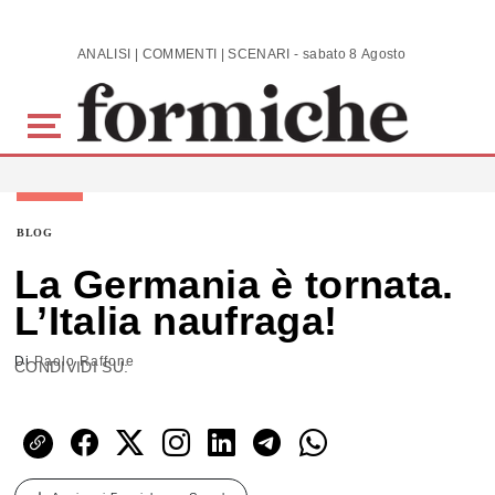
Skip to main content
ANALISI | COMMENTI | SCENARI - sabato 8 Agosto 2026
BLOG
La Germania è tornata.
L’Italia naufraga!
Di
Paolo Raffone
CONDIVIDI SU: