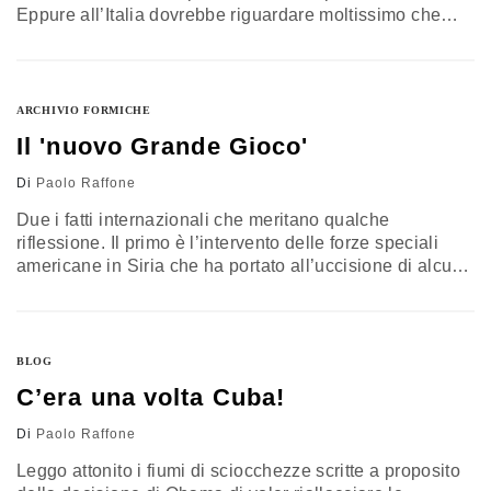
Eppure all’Italia dovrebbe riguardare moltissimo che
cosa succede in Turchia. Dopo 13 anni di egemonia il
presidente turco Recep Tayyip Erdogan e il suo partito
islamico AKP giorni fa hanno perso la maggioranza
assoluta del parlamento di Ankara. Un partito pro Curdo,
ARCHIVIO FORMICHE
Partito…
Il 'nuovo Grande Gioco'
Di
Paolo Raffone
Due i fatti internazionali che meritano qualche
riflessione. Il primo è l’intervento delle forze speciali
americane in Siria che ha portato all’uccisione di alcuni
esponenti di rilievo dello Stato Islamico (IS) e alla
cattura di una donna trasferita in un carcere americano
in Iraq, mentre voci non confermate riferiscono di un
tentativo contestuale di assassinio del presidente
BLOG
siriano Assad da…
C’era una volta Cuba!
Di
Paolo Raffone
Leggo attonito i fiumi di sciocchezze scritte a proposito