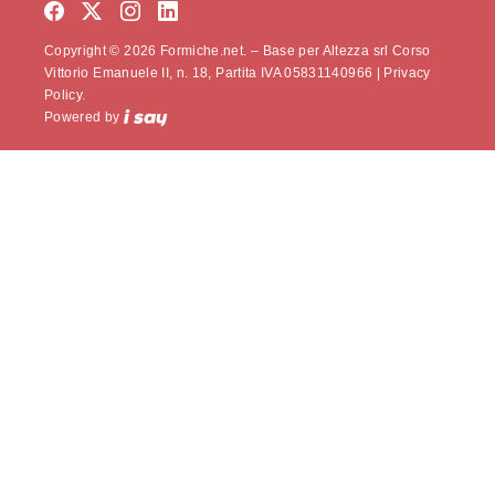
Copyright © 2026 Formiche.net. – Base per Altezza srl Corso
Vittorio Emanuele II, n. 18, Partita IVA 05831140966 |
Privacy
Policy.
Powered by