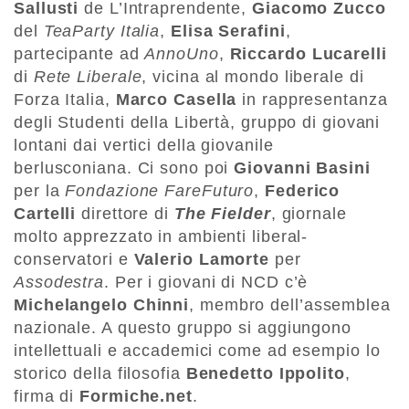
Sallusti
de L’Intraprendente,
Giacomo Zucco
del
TeaParty Italia
,
Elisa Serafini
,
partecipante ad
AnnoUno
,
Riccardo Lucarelli
di
Rete Liberale
, vicina al mondo liberale di
Forza Italia,
Marco Casella
in rappresentanza
degli Studenti della Libertà, gruppo di giovani
lontani dai vertici della giovanile
berlusconiana. Ci sono poi
Giovanni Basini
per la
Fondazione FareFuturo
,
Federico
Cartelli
direttore di
The Fielder
, giornale
molto apprezzato in ambienti liberal-
conservatori e
Valerio Lamorte
per
Assodestra
. Per i giovani di NCD c’è
Michelangelo Chinni
, membro dell’assemblea
nazionale. A questo gruppo si aggiungono
intellettuali e accademici come ad esempio lo
storico della filosofia
Benedetto Ippolito
,
firma di
Formiche.net
.