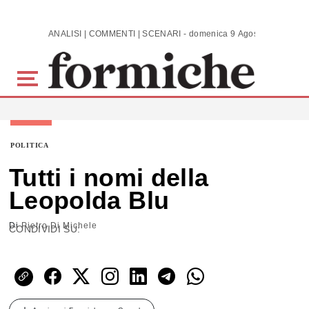
Skip to main content
ANALISI | COMMENTI | SCENARI - domenica 9 Agosto 2026
POLITICA
Tutti i nomi della
Leopolda Blu
Di
Pietro Di Michele
CONDIVIDI SU: