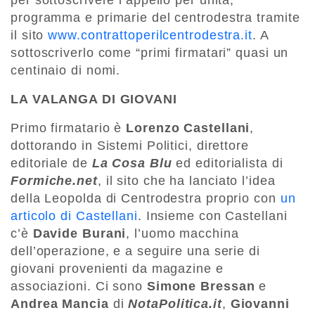
per sottoscrivere l’appello per unità,
programma e primarie del centrodestra tramite
il sito
www.contrattoperilcentrodestra.it
. A
sottoscriverlo come “primi firmatari” quasi un
centinaio di nomi.
LA VALANGA DI GIOVANI
Primo firmatario è
Lorenzo Castellani
,
dottorando in Sistemi Politici, direttore
editoriale de
La Cosa Blu
ed editorialista di
Formiche.net
, il sito che ha lanciato l’idea
della Leopolda di Centrodestra proprio con
un
articolo di Castellani
. Insieme con Castellani
c’è
Davide Burani
, l’uomo macchina
dell’operazione, e a seguire una serie di
giovani provenienti da magazine e
associazioni. Ci sono
Simone Bressan
e
Andrea Mancia
di
NotaPolitica.it
,
Giovanni