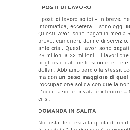
I POSTI DI LAVORO
I posti di lavoro solidi – in breve, n
informatica, eccetera – sono oggi
6
Questi lavori sono pagati in media 50
breve, camerieri, donne di servizio,
ante crisi. Questi lavori sono pagati
29 milioni a 32 milioni – i lavori ch
negli ospedali, nelle scuole, eccete
dollari. Abbiamo perciò la stessa o
ma con
un peso maggiore di quell
l’occupazione solida con quella non
L’occupazione privata è inferiore – 
crisi.
DOMANDA IN SALITA
Nonostante cresca la quota di redd
è possibile? La risposta è la
cresci