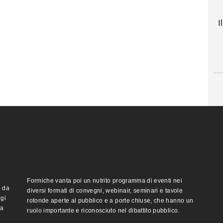
I
Formiche vanta poi un nutrito programma di eventi nei
o da
diversi formati di convegni, webinair, seminari e tavole
ggi
rotonde aperte al pubblico e a porte chiuse, che hanno un
ma
ruolo importante e riconosciuto nel dibattito pubblico.