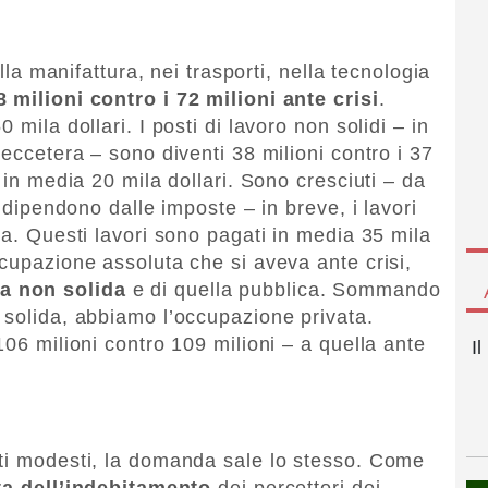
ella manifattura, nei trasporti, nella tecnologia
8 milioni contro i 72 milioni ante crisi
.
 mila dollari. I posti di lavoro non solidi – in
 eccetera – sono diventi 38 milioni contro i 37
 in media 20 mila dollari. Sono cresciuti – da
e dipendono dalle imposte – in breve, i lavori
ra. Questi lavori sono pagati in media 35 mila
ccupazione assoluta che si aveva ante crisi,
a non solida
e di quella pubblica. Sommando
 solida, abbiamo l’occupazione privata.
106 milioni contro 109 milioni – a quella ante
I
iti modesti, la domanda sale lo stesso. Come
ta dell’indebitamento
dei percettori dei