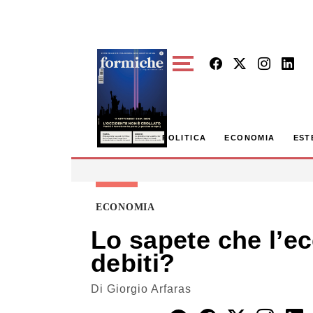
Skip to main content
POLITICA
ECONOMIA
EST
ECONOMIA
Lo sapete che l’e
debiti?
Di
Giorgio Arfaras