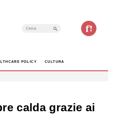
Search Button
Search
for:
LTHCARE POLICY
CULTURA
e calda grazie ai