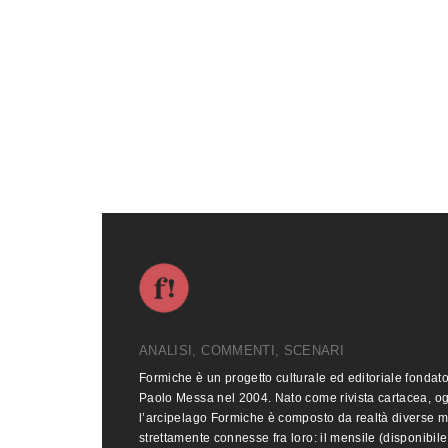
ANALISI, COMMENTI, SCENARI
Formiche è un progetto culturale ed editoriale fondat
Paolo Messa nel 2004. Nato come rivista cartacea, o
l’arcipelago Formiche è composto da realtà diverse 
strettamente connesse fra loro: il mensile (disponibile