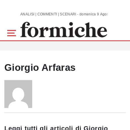
Skip to main content
ANALISI | COMMENTI | SCENARI - domenica 9 Agosto 2026
Giorgio Arfaras
Leggi tutti gli articoli di
Giorgio