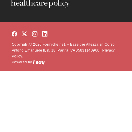
Copyright © 2026 Formiche.net. – Base per Altezza srl Corso
Vittorio Emanuele II, n. 18, Partita IVA 05831140966 |
Privacy
Policy.
Powered by