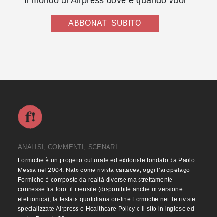
Il mondo di Airpress dove e quando vuoi
ABBONATI SUBITO
ANALISI, COMMENTI, SCENARI
Formiche è un progetto culturale ed editoriale fondato da Paolo
Messa nel 2004. Nato come rivista cartacea, oggi l’arcipelago
Formiche è composto da realtà diverse ma strettamente
connesse fra loro: il mensile (disponibile anche in versione
elettronica), la testata quotidiana on-line Formiche.net, le riviste
specializzate Airpress e Healthcare Policy e il sito in inglese ed