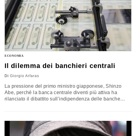
ECONOMIA
Il dilemma dei banchieri centrali
Di
Giorgio Arfaras
La pressione del primo ministro giapponese, Shinzo
Abe, perché la banca centrale diventi più attiva ha
rilanciato il dibattito sull'indipendenza delle banche
centrali. Il dibattito è stato aperto dal Financial Times. Si
tratta di ridurre (in percentuale del Pil) il peso del debito
delle famiglie e dello Stato. Una politica fiscale
espansiva potrebbe aiutare a uscire dalla trappola del
debito elevato…