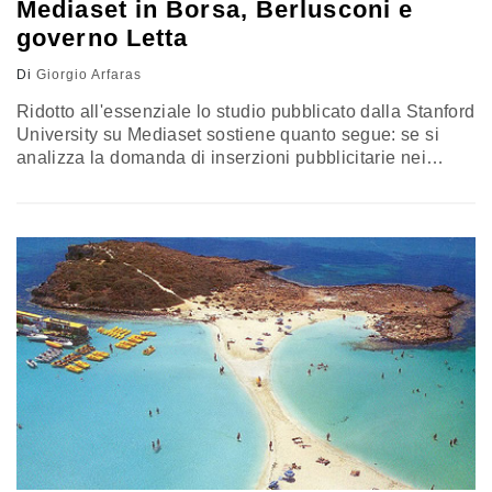
Mediaset in Borsa, Berlusconi e
governo Letta
Di
Giorgio Arfaras
Ridotto all'essenziale lo studio pubblicato dalla Stanford
University su Mediaset sostiene quanto segue: se si
analizza la domanda di inserzioni pubblicitarie nei
confronti delle televisioni – quelle di Mediaset e quelle
della RAI – si scopre che nei periodi in cui Berlusconi è
Presidente del Consiglio essa aumenta a favore di
Mediaset (e a danno della RAI), mentre il contrario
accade quando non lo…