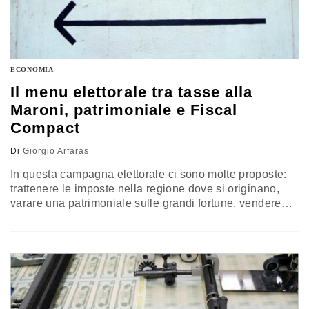
ECONOMIA
Il menu elettorale tra tasse alla
Maroni, patrimoniale e Fiscal
Compact
Di
Giorgio Arfaras
In questa campagna elettorale ci sono molte proposte:
trattenere le imposte nella regione dove si originano,
varare una patrimoniale sulle grandi fortune, vendere
una parte del patrimonio pubblico, rilanciare l'economia
attraverso un bilancio pubblico più espansivo. Riordino
fiscale Il peso del Mezzogiorno si manifesta attraverso
la spesa pubblica che - per finanziarsi - accresce il
carico d'imposta nelle altre regioni.…