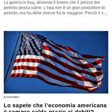
La guerra in Iraq, alimenta il timore che il prezzo del
petrolio possa salire. L'Iraq non è un gran produttore di
petrolio, ma ha delle riserve fra le maggiori. Perciò il suo
ruolo è prospettico più che puntuale. Un eventuale
blocco della sua pur non esagerata produzione di
petrolio potrebbe spingere i prezzi al rialzo? Premessa:
perché il prezzo del…
ECONOMIA
Lo sapete che l'economia americana
è sempre calda grazie ai debiti?