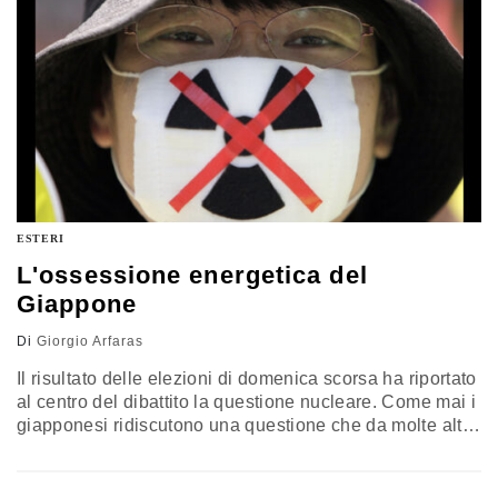
ESTERI
L'ossessione energetica del
Giappone
Di
Giorgio Arfaras
Il risultato delle elezioni di domenica scorsa ha riportato
al centro del dibattito la questione nucleare. Come mai i
giapponesi ridiscutono una questione che da molte altre
parti è stata chiusa? Il Giappone è ossessionato
dall'indipendenza energetica, sia come disponibilità di
energia sia come controllo delle rotte che la trasportano.