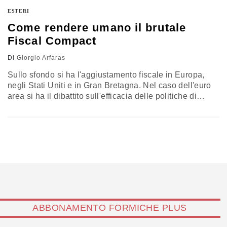
La seconda guerra mondiale in Asia ebbe origine dalla
ESTERI
minaccia…
Come rendere umano il brutale
Fiscal Compact
Di
Giorgio Arfaras
Sullo sfondo si ha l'aggiustamento fiscale in Europa,
negli Stati Uniti e in Gran Bretagna. Nel caso dell'euro
area si ha il dibattito sull'efficacia delle politiche di
austerità provocate dal Fiscal Compact. Oltre Oceano il
dibattito è su come evitare che gli aggiustamenti
automatici del bilancio - che scatteranno con la fine del
2012 - portino alla recessione - il…
ABBONAMENTO FORMICHE PLUS