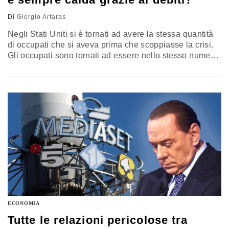
Di
Giorgio Arfaras
Negli Stati Uniti si è tornati ad avere la stessa quantità
di occupati che si aveva prima che scoppiasse la crisi.
Gli occupati sono tornati ad essere nello stesso numero,
ma intanto la popolazione è cresciuta. La percentuale di
occupati sulla popolazione complessiva si è pertanto
ridotta. Ma questo è il meno. E' la modestia dei posti di
lavori creati…
ECONOMIA
Tutte le relazioni pericolose tra