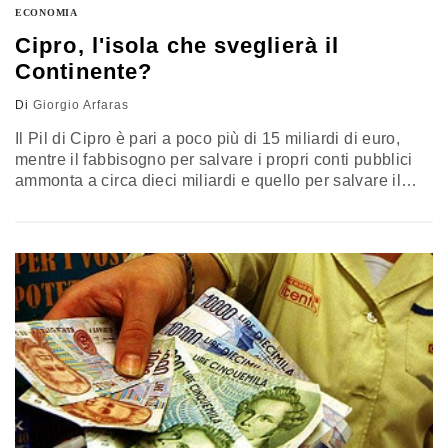
ECONOMIA
Cipro, l'isola che sveglierà il
Continente?
Di
Giorgio Arfaras
Il Pil di Cipro è pari a poco più di 15 miliardi di euro,
mentre il fabbisogno per salvare i propri conti pubblici
ammonta a circa dieci miliardi e quello per salvare il
proprio sistema bancario ammonta a circa cinque
miliardi. Cifre enormi in rapporto al Pil cipriota - il cento
per cento - ma cifre minuscole in termini assoluti.…