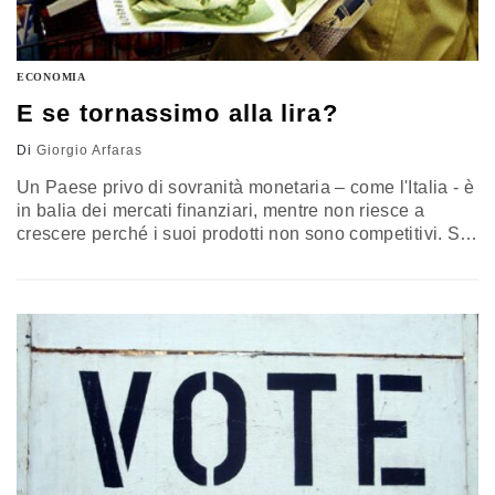
ECONOMIA
E se tornassimo alla lira?
Di
Giorgio Arfaras
Un Paese privo di sovranità monetaria – come l'Italia - è
in balia dei mercati finanziari, mentre non riesce a
crescere perché i suoi prodotti non sono competitivi. Si
potesse tornare alla Banca d'Italia che “stampa moneta”
e alla Lira che si svaluta quando opportuno, non
saremmo dove siamo. Dunque usciamo dall'euro prima
che sia troppo tardi – dicono alcuni.…