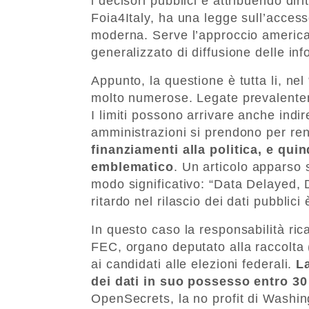
i decisori pubblici e attribuendo dirit
Foia4Italy, ha una legge sull’acces
moderna. Serve l’approccio america
generalizzato di diffusione delle in
Appunto, la questione è tutta li, nel
molto numerose. Legate prevalentem
I limiti possono arrivare anche ind
amministrazioni si prendono per ren
finanziamenti alla politica, e quin
emblematico
. Un articolo apparso s
modo significativo: “Data Delayed,
ritardo nel rilascio dei dati pubblic
In questo caso la responsabilità ri
FEC, organo deputato alla raccolta (
ai candidati alle elezioni federali.
L
dei dati in suo possesso entro 30 
OpenSecrets, la no profit di Washing