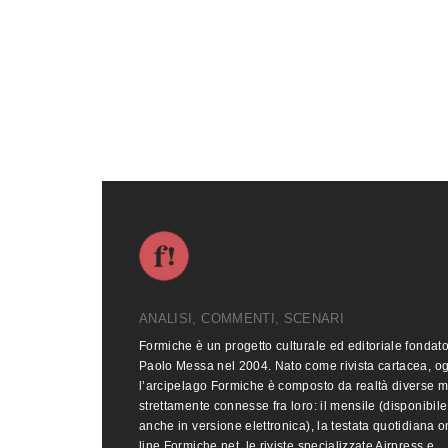
ANALISI, COMMENTI, SCENARI
Formiche è un progetto culturale ed editoriale fondat
Paolo Messa nel 2004. Nato come rivista cartacea, o
l’arcipelago Formiche è composto da realtà diverse 
strettamente connesse fra loro: il mensile (disponibile
anche in versione elettronica), la testata quotidiana o
line Formiche.net, le riviste specializzate Airpress e