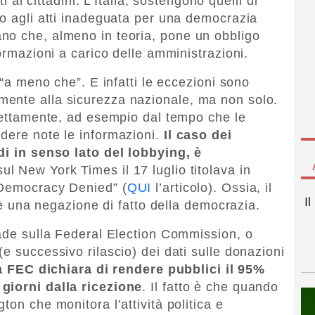
ti ai cittadini. L’Italia, sostengono quelli di
so agli atti inadeguata per una democrazia
no che, almeno in teoria, pone un obbligo
formazioni a carico delle amministrazioni.
 “a meno che”. E infatti le eccezioni sono
ente alla sicurezza nazionale, ma non solo.
irettamente, ad esempio dal tempo che le
dere note le informazioni.
Il caso dei
di in senso lato del lobbying, è
ul New York Times il 17 luglio titolava in
 Democracy Denied” (
QUI
l’articolo). Ossia, il
I
i è una negazione di fatto della democrazia.
cade sulla Federal Election Commission, o
e successivo rilascio) dei dati sulle donazioni
a FEC dichiara di rendere pubblici il 95%
giorni dalla ricezione
. Il fatto è che quando
ton che monitora l’attività politica e