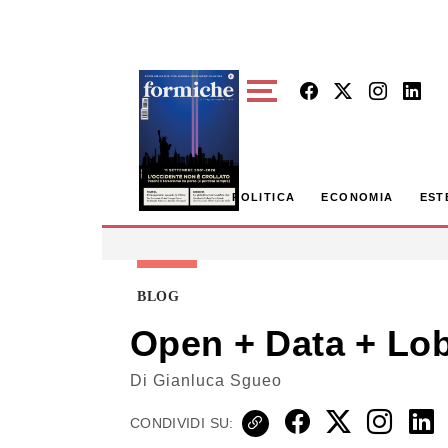
Skip to main content
POLITICA
ECONOMIA
EST
BLOG
Open + Data + Lo
Di
Gianluca Sgueo
CONDIVIDI SU: