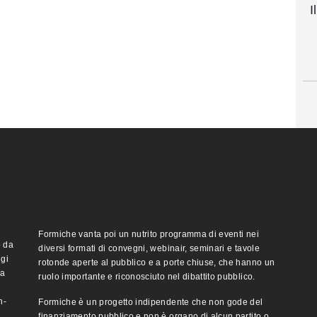
I
Formiche vanta poi un nutrito programma di eventi nei
o da
diversi formati di convegni, webinair, seminari e tavole
ggi
rotonde aperte al pubblico e a porte chiuse, che hanno un
ma
ruolo importante e riconosciuto nel dibattito pubblico.
n-
Formiche è un progetto indipendente che non gode del
finanziamento pubblico e non è organo di alcun partito o