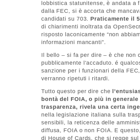
lobbistica statunitense, è andata a 
dalla FEC, si è accorta che mancava
candidati su 703.
Praticamente il 
di chiarimenti inoltrata da OpenSecr
risposto laconicamente “non abbiam
informazioni mancanti”.
Il bello – si fa per dire – è che no
pubblicamente l’accaduto. é qualc
sanzione per i funzionari della FEC
verranno ripetuti i ritardi.
Tutto questo per dire che
l’entusia
bontà del FOIA, o più in generale 
trasparenza, rivela una certa ing
nella legislazione italiana sulla tr
sensibili, la reticenza delle amminis
diffusa, FOIA o non FOIA. E questo, 
di House of Cards, che si regge su