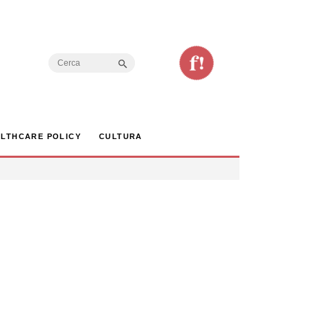
Search Button
Search
for:
LTHCARE POLICY
CULTURA