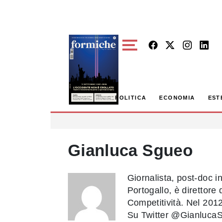
Skip to main content
POLITICA
ECONOMIA
EST
Gianluca Sgueo
Giornalista, post-doc 
Portogallo, è direttore d
Competitività. Nel 201
Su Twitter @GianlucaS