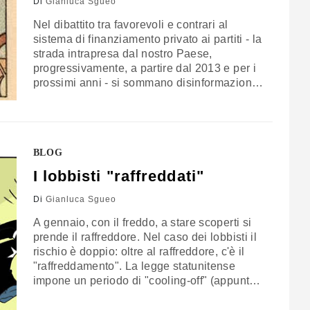
Di
Gianluca Sgueo
Nel dibattito tra favorevoli e contrari al
sistema di finanziamento privato ai partiti - la
strada intrapresa dal nostro Paese,
progressivamente, a partire dal 2013 e per i
prossimi anni - si sommano disinformazione
e partigianeria. La prima di solito alimenta la
seconda, che a sua volta crea ulteriore
disinformazione. Certamente il
finanziamento pubblico ai partiti, così come
BLOG
lo abbiamo…
I lobbisti "raffreddati"
Di
Gianluca Sgueo
A gennaio, con il freddo, a stare scoperti si
prende il raffreddore. Nel caso dei lobbisti il
rischio è doppio: oltre al raffreddore, c'è il
"raffreddamento". La legge statunitense
impone un periodo di "cooling-off" (appunto,
raffreddamento) subito dopo la cessazione di
un incarico pubblico. Per i senatori dura due