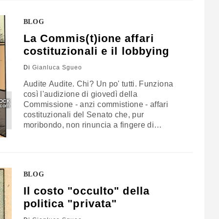
ottenuto un incarico importante presso
Reinmentall, meno di un anno dopo…
BLOG
La Commis(t)ione affari
costituzionali e il lobbying
Di
Gianluca Sgueo
Audite Audite. Chi? Un po' tutti. Funziona
così l'audizione di giovedì della
Commissione - anzi commistione - affari
costituzionali del Senato che, pur
moribondo, non rinuncia a fingere di
legiferare. Con una indagine conoscitiva
informale promossa da due ex appartenenti
al Movimento 5 stelle, Campanella e
Orelliana, verranno ascoltati FERPI, SEC, il
BLOG
Chiostro, Open Gate, e FB & Associati. Ma…
Il costo "occulto" della
politica "privata"