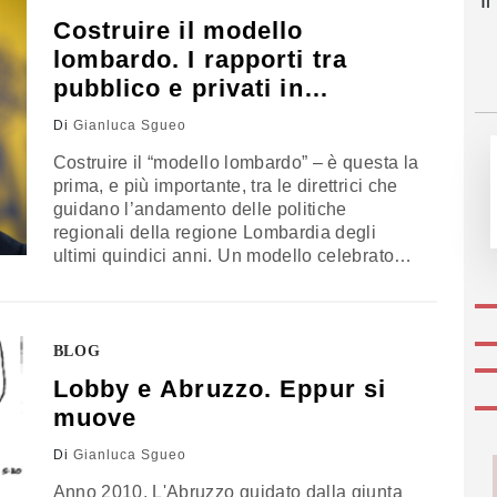
I
Costruire il modello
lombardo. I rapporti tra
pubblico e privati in
Lombardia
Di
Gianluca Sgueo
Costruire il “modello lombardo” – è questa la
prima, e più importante, tra le direttrici che
guidano l’andamento delle politiche
regionali della regione Lombardia degli
ultimi quindici anni. Un modello celebrato
nei programmi elettorali, a partire da Roberto
Formigoni fino all’attuale governo di Roberto
Maroni, e realizzato, in parte, attraverso il
principio di sussidiarietà, ovvero adeguando
BLOG
la legislazione locale alle…
Lobby e Abruzzo. Eppur si
muove
Di
Gianluca Sgueo
Anno 2010. L'Abruzzo guidato dalla giunta