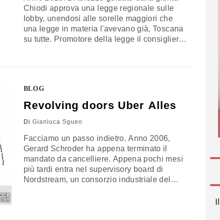
Chiodi approva una legge regionale sulle
lobby, unendosi alle sorelle maggiori che
una legge in materia l'avevano già, Toscana
su tutte. Promotore della legge il consigliere
regionale (in quota PdL) Riccardo
Chiavaroli. Le buoni doti di comunicatore di
Chiavaroli e la notizia in sé fecero ottima
pubblicità alla legge. Se ne parlò molto,
BLOG
anche…
Revolving doors Uber Alles
Di
Gianluca Sgueo
Facciamo un passo indietro. Anno 2006,
Gerard Schroder ha appena terminato il
mandato da cancelliere. Appena pochi mesi
più tardi entra nel supervisory board di
Nordstream, un consorzio industriale del
petrolio, tra i cui membri spicca anche
Gazprom. Più recentemente, a gennaio, Dirk
I
Niebel, ex ministro dello sviluppo, ha