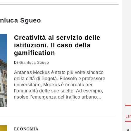
anluca Sgueo
Creatività al servizio delle
istituzioni. Il caso della
gamification
Di
Gianluca Sgueo
Antanas Mockus è stato più volte sindaco
della città di Bogotà. Filosofo e professore
universitario, Mockus è ricordato per
l’originalità delle sue scelte. Ad esempio,
risolse l’emergenza del traffico urbano
sostituendo ai vigili urbani dei clown, che
sbeffeggiavano i turisti indisciplinati. Ampliò
la metratura dei passaggi pedonali cittadini,
U
favorendo la socializzazione tra gli abitanti
del quartiere. Studiare le idee di…
ECONOMIA