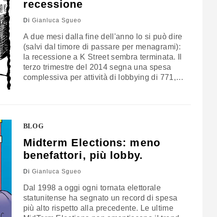
recessione
Di
Gianluca Sgueo
A due mesi dalla fine dell'anno lo si può dire
(salvi dal timore di passare per menagrami):
la recessione a K Street sembra terminata. Il
terzo trimestre del 2014 segna una spesa
complessiva per attività di lobbying di 771,9
milioni di euro - appena poco sotto la cifra
spesa nel 2013. é dunque legittimo
presumere che l'ultimo trimestre 2014,
sommato…
BLOG
Midterm Elections: meno
benefattori, più lobby.
Di
Gianluca Sgueo
Dal 1998 a oggi ogni tornata elettorale
statunitense ha segnato un record di spesa
più alto rispetto alla precedente. Le ultime