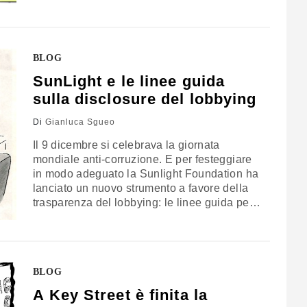
anni, per i congressisti uno. L'obiettivo è
quello di evitare le…
BLOG
SunLight e le linee guida
sulla disclosure del lobbying
Di
Gianluca Sgueo
Il 9 dicembre si celebrava la giornata
mondiale anti-corruzione. E per festeggiare
in modo adeguato la Sunlight Foundation ha
lanciato un nuovo strumento a favore della
trasparenza del lobbying: le linee guida per
facilitare la disclosure dei dati sulle lobby. Le
linee guida (che trovate QUI) Hanno due
pregi, la semplicità e l'intuitività. Niente
manuali di centinaia di pagine, piuttosto…
BLOG
A Key Street è finita la