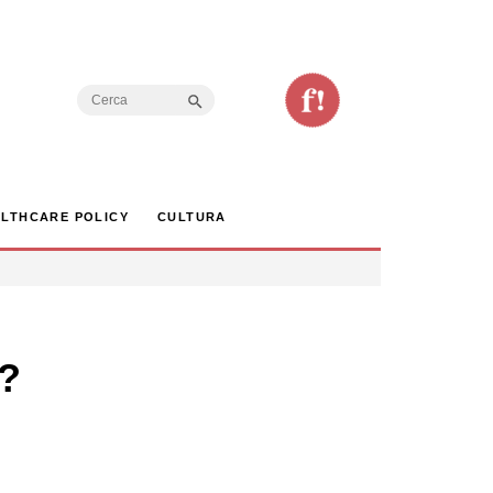
Search Button
Search
for:
LTHCARE POLICY
CULTURA
i?