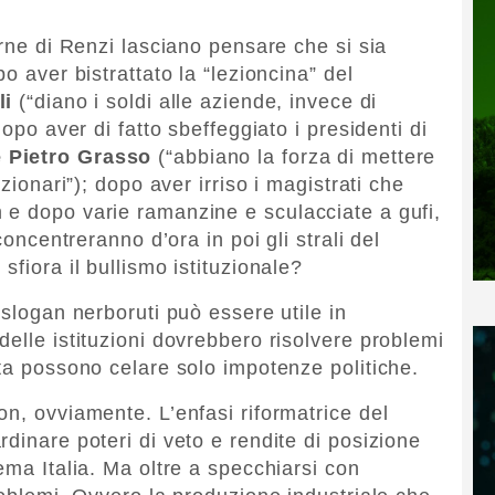
erne di Renzi lasciano pensare che si sia
o aver bistrattato la “lezioncina” del
li
(“diano i soldi alle aziende, invece di
dopo aver di fatto sbeffeggiato i presidenti di
e Pietro Grasso
(“abbiano la forza di mettere
zionari”); dopo aver irriso i magistrati che
 e dopo varie ramanzine e sculacciate a gufi,
concentreranno d’ora in poi gli strali del
sfiora il bullismo istituzionale?
 slogan nerboruti può essere utile in
elle istituzioni dovrebbero risolvere problemi
lta possono celare solo impotenze politiche.
on, ovviamente. L’enfasi riformatrice del
dinare poteri di veto e rendite di posizione
ema Italia. Ma oltre a specchiarsi con