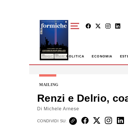
Skip to main content
POLITICA
ECONOMIA
EST
MAILING
Renzi e Delrio, co
Di
Michele Arnese
CONDIVIDI SU: