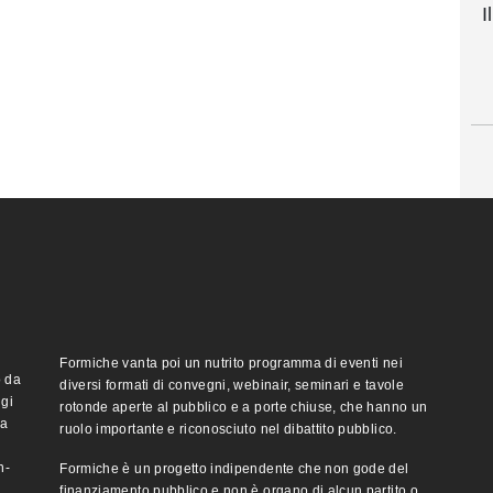
I
Formiche vanta poi un nutrito programma di eventi nei
o da
diversi formati di convegni, webinair, seminari e tavole
ggi
rotonde aperte al pubblico e a porte chiuse, che hanno un
ma
ruolo importante e riconosciuto nel dibattito pubblico.
n-
Formiche è un progetto indipendente che non gode del
finanziamento pubblico e non è organo di alcun partito o