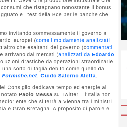
roblemi. Ovvero la produzione industriale che
, i consumi che ristagnano nonostante il bonus
agguato e i test della Bce per le banche che
mo invitando sommessamente il governo a
rtici europei (
come limpidamente analizzati
tutt’altro che esaltanti del governo (c
ommentati
che arrivano dai mercati (
analizzati da
Edoardo
oluzioni drastiche da operazioni straordinarie
n una sorta di taglia debito come quello da
i
Formiche.net
,
Guido Salerno Aletta
.
del Consiglio dedicava tempo ed energie al
 notato
Paolo Messa
su Twitter – l’Italia non
edioriente che si terrà a Vienna tra i ministri
nia e Gran Bretagna. A proposito di parole e