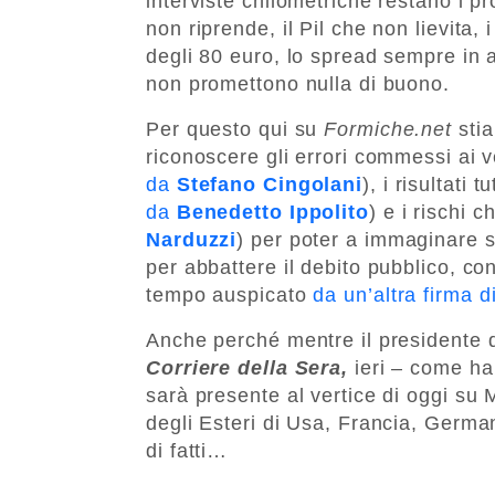
interviste chilometriche restano i p
non riprende, il Pil che non lievita
degli 80 euro, lo spread sempre in 
non promettono nulla di buono.
Per questo qui su
Formiche.net
stia
riconoscere gli errori commessi ai ve
da
Stefano Cingolani
), i risultati 
da
Benedetto Ippolito
) e i rischi 
Narduzzi
) per poter a immaginare s
per abbattere il debito pubblico, co
tempo auspicato
da un’altra firma d
Anche perché mentre il presidente 
Corriere della Sera,
ieri – come ha
sarà presente al vertice di oggi su M
degli Esteri di Usa, Francia, Germa
di fatti…