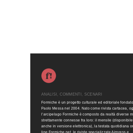
ANALISI, COMMENTI, SCENARI
Formiche è un progetto culturale ed editoriale fondat
Paolo Messa nel 2004. Nato come rivista cartacea, o
l’arcipelago Formiche è composto da realtà diverse 
strettamente connesse fra loro: il mensile (disponibile
anche in versione elettronica), la testata quotidiana o
line Formiche.net, le riviste specializzate Airpress e