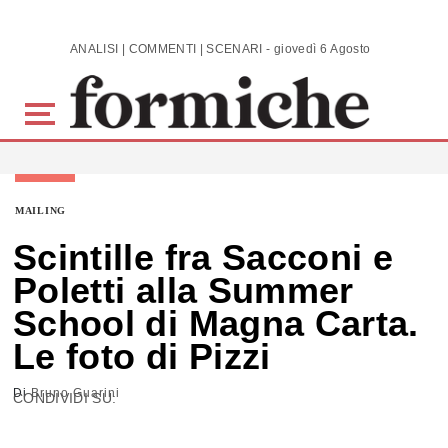
Skip to main content
ANALISI | COMMENTI | SCENARI - giovedì 6 Agosto 2026
MAILING
Scintille fra Sacconi e
Poletti alla Summer
School di Magna Carta.
Le foto di Pizzi
Di
Bruno Guarini
CONDIVIDI SU: