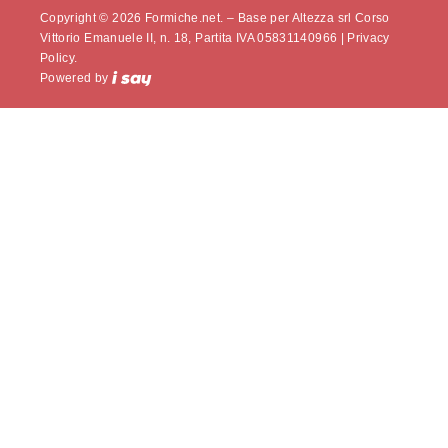
Copyright © 2026 Formiche.net. – Base per Altezza srl Corso
Vittorio Emanuele II, n. 18, Partita IVA 05831140966 |
Privacy
Policy.
Powered by