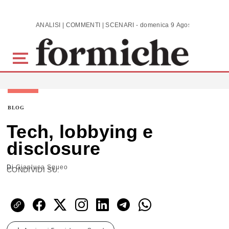
Skip to main content
ANALISI | COMMENTI | SCENARI - domenica 9 Agosto 2026
BLOG
Tech, lobbying e
disclosure
Di
Gianluca Sgueo
CONDIVIDI SU: