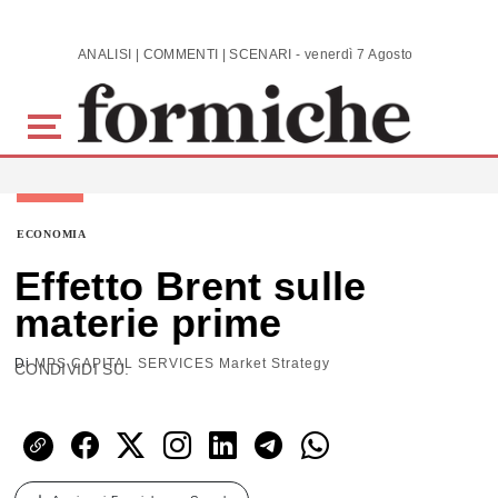
Skip to main content
ANALISI | COMMENTI | SCENARI - venerdì 7 Agosto 2026
ECONOMIA
Effetto Brent sulle
materie prime
Di
MPS CAPITAL SERVICES Market Strategy
CONDIVIDI SU: