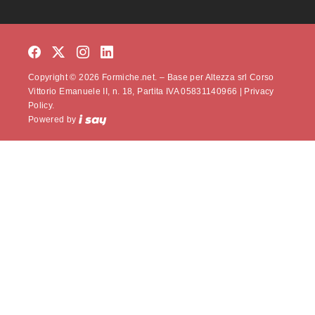
Copyright © 2026 Formiche.net. – Base per Altezza srl Corso
Vittorio Emanuele II, n. 18, Partita IVA 05831140966 |
Privacy
Policy.
Powered by