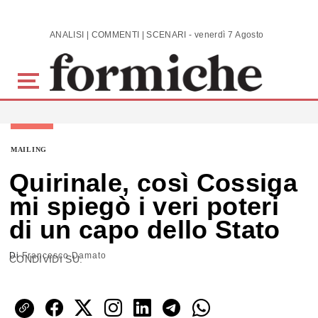
Skip to main content
ANALISI | COMMENTI | SCENARI - venerdì 7 Agosto 2026
MAILING
Quirinale, così Cossiga
mi spiegò i veri poteri
di un capo dello Stato
Di
Francesco Damato
CONDIVIDI SU: