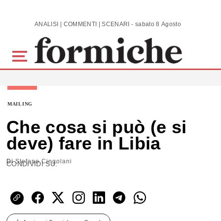
Skip to main content
ANALISI | COMMENTI | SCENARI - sabato 8 Agosto 2026
MAILING
Che cosa si può (e si
deve) fare in Libia
Di
Stefano Cingolani
CONDIVIDI SU: