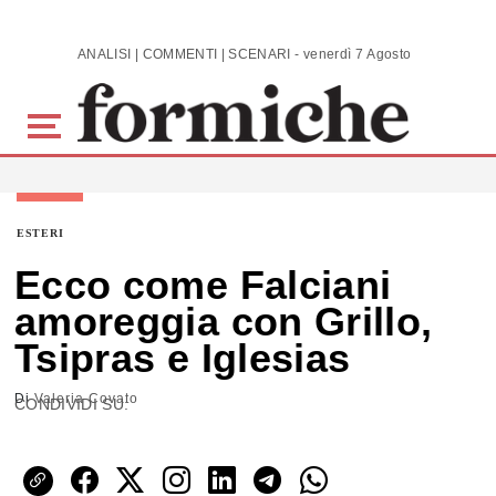
Skip to main content
ANALISI | COMMENTI | SCENARI - venerdì 7 Agosto 2026
ESTERI
Ecco come Falciani
amoreggia con Grillo,
Tsipras e Iglesias
Di
Valeria Covato
CONDIVIDI SU: