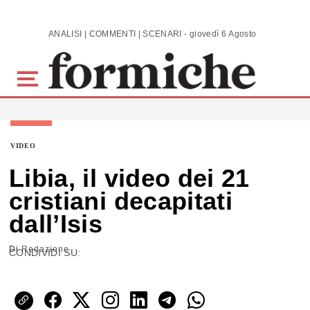
Skip to main content
ANALISI | COMMENTI | SCENARI - giovedì 6 Agosto 2026
VIDEO
Libia, il video dei 21
cristiani decapitati
dall’Isis
Di
Redazione
CONDIVIDI SU: