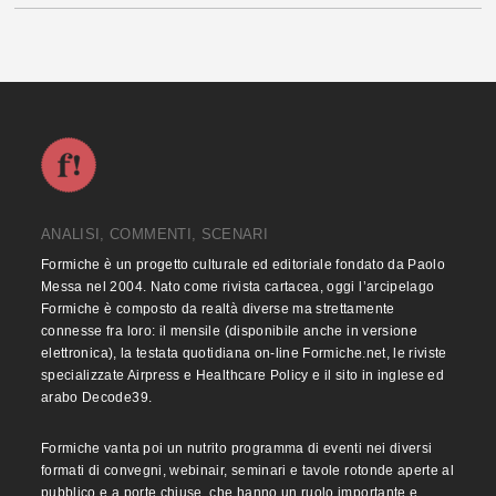
ANALISI, COMMENTI, SCENARI
Formiche è un progetto culturale ed editoriale fondato da Paolo
Messa nel 2004. Nato come rivista cartacea, oggi l’arcipelago
Formiche è composto da realtà diverse ma strettamente
connesse fra loro: il mensile (disponibile anche in versione
elettronica), la testata quotidiana on-line Formiche.net, le riviste
specializzate Airpress e Healthcare Policy e il sito in inglese ed
arabo Decode39.
Formiche vanta poi un nutrito programma di eventi nei diversi
formati di convegni, webinair, seminari e tavole rotonde aperte al
pubblico e a porte chiuse, che hanno un ruolo importante e