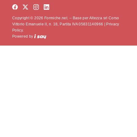
Copyright © 2026 Formiche.net. – Base per Altezza srl Corso
Vittorio Emanuele II, n. 18, Partita IVA 05831140966 |
Privacy
Policy.
Powered by