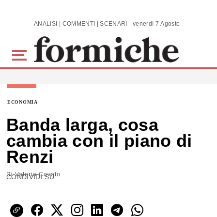
Skip to main content
ANALISI | COMMENTI | SCENARI - venerdì 7 Agosto 2026
ECONOMIA
Banda larga, cosa
cambia con il piano di
Renzi
Di
Valeria Covato
CONDIVIDI SU: