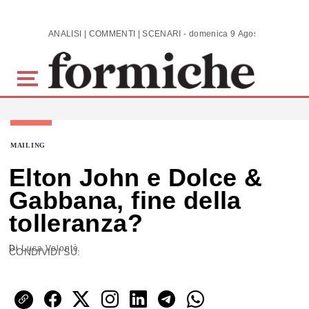
Skip to main content
ANALISI | COMMENTI | SCENARI - domenica 9 Agosto 2026
MAILING
Elton John e Dolce &
Gabbana, fine della
tolleranza?
Di
Luca Volontè
CONDIVIDI SU: