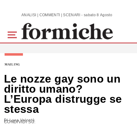
Skip to main content
ANALISI | COMMENTI | SCENARI - sabato 8 Agosto 2026
MAILING
Le nozze gay sono un
diritto umano?
L’Europa distrugge se
stessa
Di
Luca Volontè
CONDIVIDI SU: