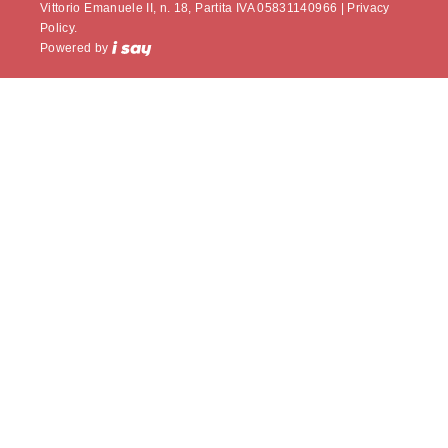
Vittorio Emanuele II, n. 18, Partita IVA 05831140966 |
Privacy
Policy.
Powered by