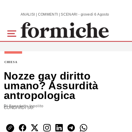
Skip to main content
ANALISI | COMMENTI | SCENARI - giovedì 6 Agosto 2026
CHIESA
Nozze gay diritto
umano? Assurdità
antropologica
Di
Benedetto Ippolito
CONDIVIDI SU: