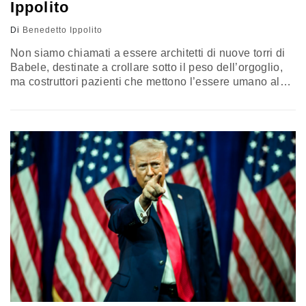
Ippolito
Di
Benedetto Ippolito
Non siamo chiamati a essere architetti di nuove torri di
Babele, destinate a crollare sotto il peso dell’orgoglio,
ma costruttori pazienti che mettono l’essere umano al
centro e Dio all’orizzonte. La sfida è custodire il cuore
dell’uomo affinché la potenza dei mezzi non inaridisca
la nostra capacità di amarci come fratelli. Il commento di
Benedetto Ippolito