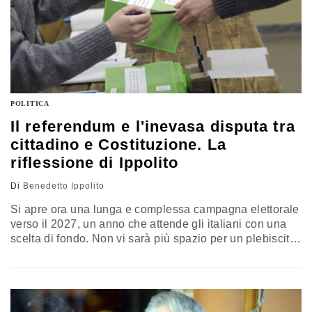
POLITICA
Il referendum e l'inevasa disputa tra
cittadino e Costituzione. La
riflessione di Ippolito
Di
Benedetto Ippolito
Si apre ora una lunga e complessa campagna elettorale
verso il 2027, un anno che attende gli italiani con una
scelta di fondo. Non vi sarà più spazio per un plebiscito
pro o contro la persona di Giorgia Meloni; il campo di
battaglia sarà quello tra una politica nazionale che
persegue riforme concrete, seppur difficili, e una politica
illusoria che si nutre di immobilismo e mitologie
costituzionali. Il commento di Benedetto Ippolito