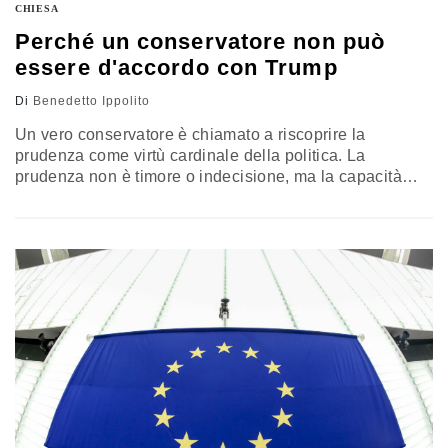
CHIESA
Perché un conservatore non può
essere d'accordo con Trump
Di
Benedetto Ippolito
Un vero conservatore è chiamato a riscoprire la
prudenza come virtù cardinale della politica. La
prudenza non è timore o indecisione, ma la capacità
della ragione di operare nel reale secondo giustizia.
Essa è l’unico antidoto alla follia di chi, come Trump,
sembra voler trasformare la presidenza in una sorta di
monarchia assoluta e dispotica, una deriva che ha
giustamente sollevato le proteste in tutta l’America e in
tutta l’Europa sanamente conservatrice. Il commento di
Benedetto Ippolito