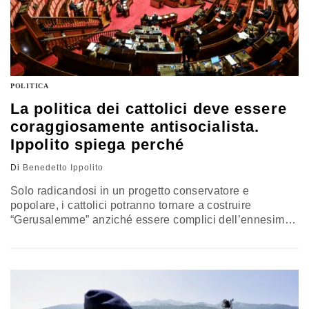
POLITICA
La politica dei cattolici deve essere
coraggiosamente antisocialista.
Ippolito spiega perché
Di
Benedetto Ippolito
Solo radicandosi in un progetto conservatore e
popolare, i cattolici potranno tornare a costruire
“Gerusalemme” anziché essere complici dell’ennesima
“Babele” tecnocratica e materialista. Non potendo
ottenere nulla, puntando a un centrismo che non c’è e a
una terza via destinata a essere stritolata dal potente
bipolarismo del sistema. Il commento di Benedetto
Ippolito