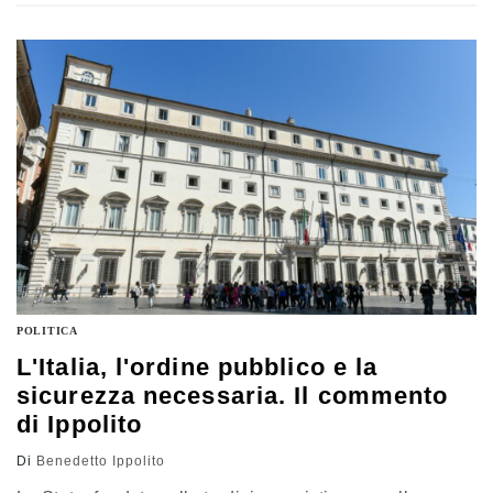
leadership carismatica, comunicazione diretta e
centralità dei territori.
Tra federalismo, critica al
centralismo e difesa delle identità locali, la sua eredità
resta decisiva per comprendere le trasformazioni del
sistema politico italiano e le successive evoluzioni del
populismo. Il ricordo di Benedetto Ippolito
POLITICA
L'Italia, l'ordine pubblico e la
sicurezza necessaria. Il commento
di Ippolito
Di
Benedetto Ippolito