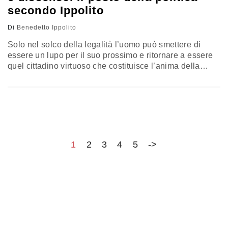
secondo Ippolito
Di
Benedetto Ippolito
Solo nel solco della legalità l’uomo può smettere di
essere un lupo per il suo prossimo e ritornare a essere
quel cittadino virtuoso che costituisce l’anima della
civiltà. Rispettare l’ordine non significa piegarsi al
potere, ma onorare quel patto di amicizia che permette a
ogni uomo di essere, per un altro uomo, un dio. Il
commento di Benedetto Ippolito
1
2
3
4
5
->