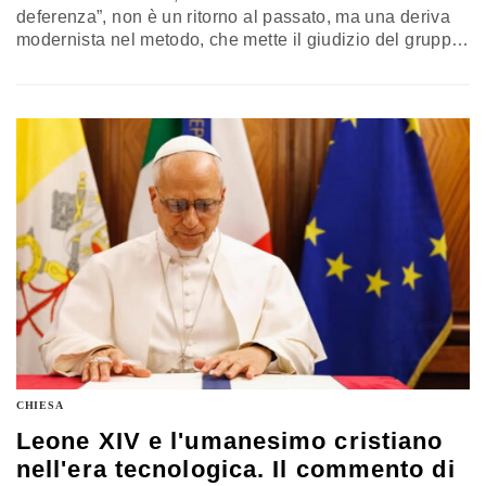
deferenza”, non è un ritorno al passato, ma una deriva
modernista nel metodo, che mette il giudizio del gruppo
sopra la legge universale, distruggendo la missione
della Chiesa come faro di unità e armonia universale,
divina e umana, nel mondo. Il commento di Benedetto
Ippolito
CHIESA
Leone XIV e l'umanesimo cristiano
nell'era tecnologica. Il commento di