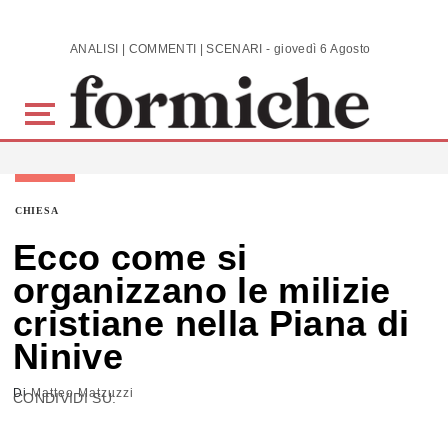
Skip to main content
ANALISI | COMMENTI | SCENARI - giovedì 6 Agosto 2026
CHIESA
Ecco come si
organizzano le milizie
cristiane nella Piana di
Ninive
Di
Matteo Matzuzzi
CONDIVIDI SU: