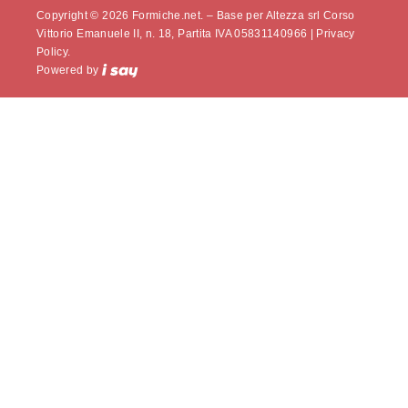
Copyright © 2026 Formiche.net. – Base per Altezza srl Corso
Vittorio Emanuele II, n. 18, Partita IVA 05831140966 |
Privacy
Policy.
Powered by