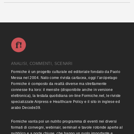
ANALISI, COMMENTI, SCENARI
Formiche è un progetto culturale ed editoriale fondato da Paolo
Messa nel 2004. Nato come rivista cartacea, oggi l’arcipelago
Formiche è composto da realtà diverse ma strettamente
connesse fra loro: il mensile (disponibile anche in versione
elettronica), la testata quotidiana on-line Formiche.net, le riviste
specializzate Airpress e Healthcare Policy e il sito in inglese ed
arabo Decode39.
Formiche vanta poi un nutrito programma di eventi nei diversi
formati di convegni, webinair, seminari e tavole rotonde aperte al
pubblico e a porte chiuse, che hanno un ruolo importante e