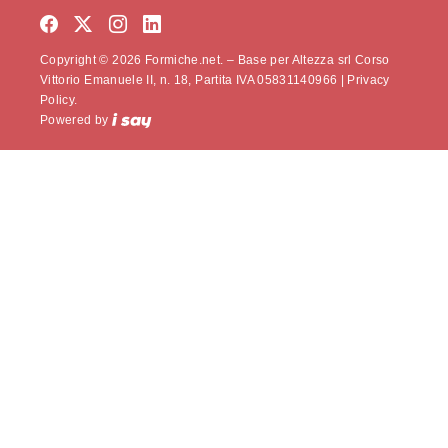
Copyright © 2026 Formiche.net. – Base per Altezza srl Corso
Vittorio Emanuele II, n. 18, Partita IVA 05831140966 |
Privacy
Policy.
Powered by