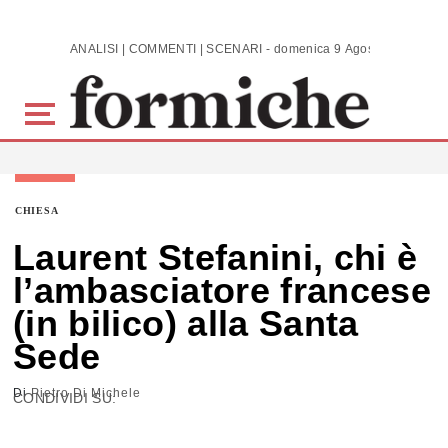
Skip to main content
ANALISI | COMMENTI | SCENARI - domenica 9 Agosto 2026
CHIESA
Laurent Stefanini, chi è
l’ambasciatore francese
(in bilico) alla Santa
Sede
Di
Pietro Di Michele
CONDIVIDI SU: