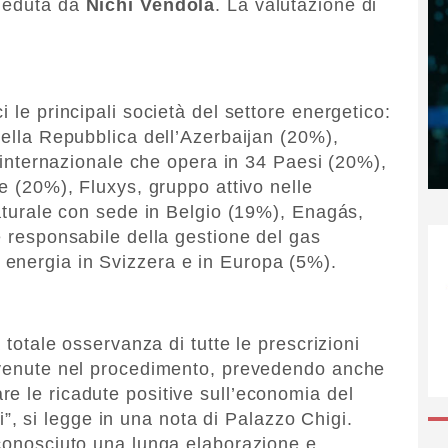
sieduta da
Nichi Vendola
. La valutazione di
 le principali società del settore energetico:
della Repubblica dell’Azerbaijan (20%),
ci internazionale che opera in 34 Paesi (20%),
le (20%), Fluxys, gruppo attivo nelle
naturale con sede in Belgio (19%), Enagás,
e responsabile della gestione del gas
energia in Svizzera e in Europa (5%).
a totale osservanza di tutte le prescrizioni
ervenute nel procedimento, prevedendo anche
e le ricadute positive sull’economia del
ali”, si legge in una nota di Palazzo Chigi.
 conosciuto una lunga elaborazione e