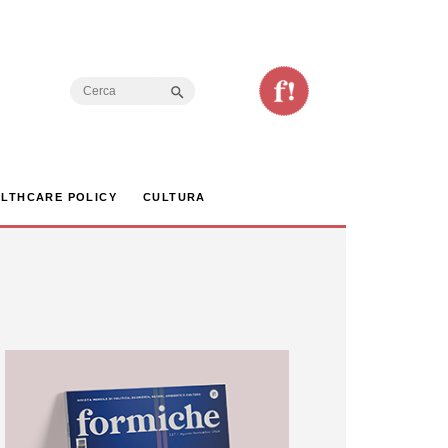
Search Button
Search
for:
LTHCARE POLICY
CULTURA
e silura Vendola