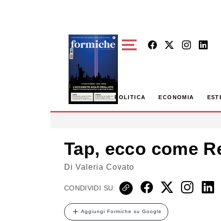
Skip to main content
POLITICA
ECONOMIA
EST
Tap, ecco come Re
Di
Valeria Covato
CONDIVIDI SU:
Aggiungi Formiche su Google