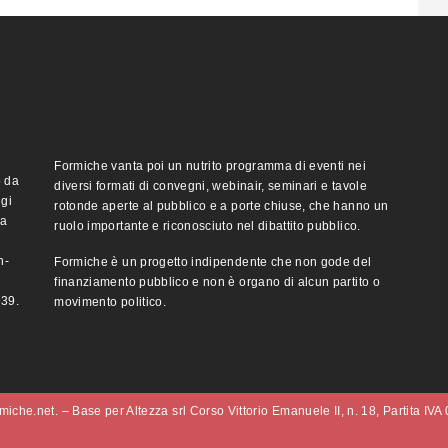
Formiche vanta poi un nutrito programma di eventi nei
o da
diversi formati di convegni, webinair, seminari e tavole
ggi
rotonde aperte al pubblico e a porte chiuse, che hanno un
ma
ruolo importante e riconosciuto nel dibattito pubblico.
n-
Formiche è un progetto indipendente che non gode del
finanziamento pubblico e non è organo di alcun partito o
e39.
movimento politico.
iche.net. – Base per Altezza srl Corso Vittorio Emanuele II, n. 18, Partita IV