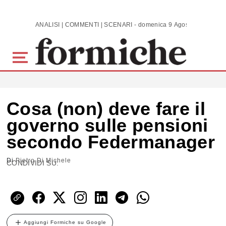
Skip to main content
ANALISI | COMMENTI | SCENARI - domenica 9 Agosto 2026
Cosa (non) deve fare il
governo sulle pensioni
secondo Federmanager
Di
Pietro Di Michele
CONDIVIDI SU:
Aggiungi Formiche su Google