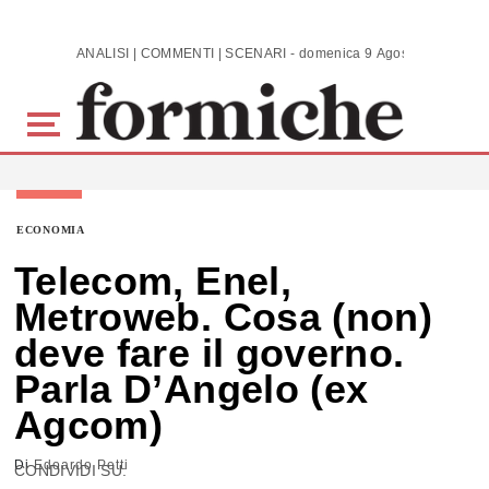
Skip to main content
ANALISI | COMMENTI | SCENARI - domenica 9 Agosto 2026
ECONOMIA
Telecom, Enel,
Metroweb. Cosa (non)
deve fare il governo.
Parla D’Angelo (ex
Agcom)
Di
Edoardo Petti
CONDIVIDI SU: