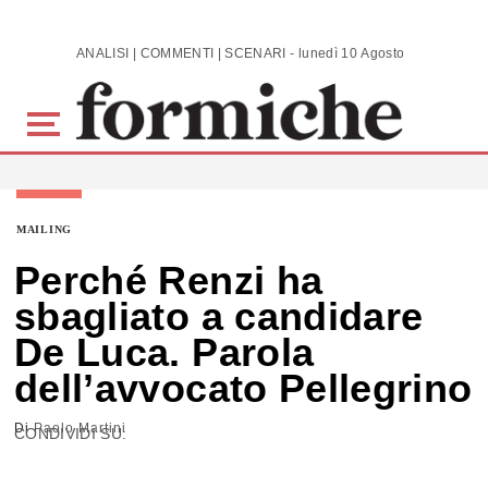
Skip to main content
ANALISI | COMMENTI | SCENARI - lunedì 10 Agosto 2026
MAILING
Perché Renzi ha
sbagliato a candidare
De Luca. Parola
dell’avvocato Pellegrino
Di
Paolo Martini
CONDIVIDI SU: