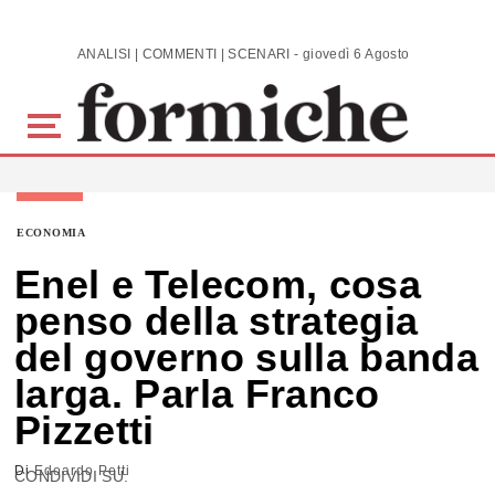
Skip to main content
ANALISI | COMMENTI | SCENARI - giovedì 6 Agosto 2026
ECONOMIA
Enel e Telecom, cosa
penso della strategia
del governo sulla banda
larga. Parla Franco
Pizzetti
Di
Edoardo Petti
CONDIVIDI SU: