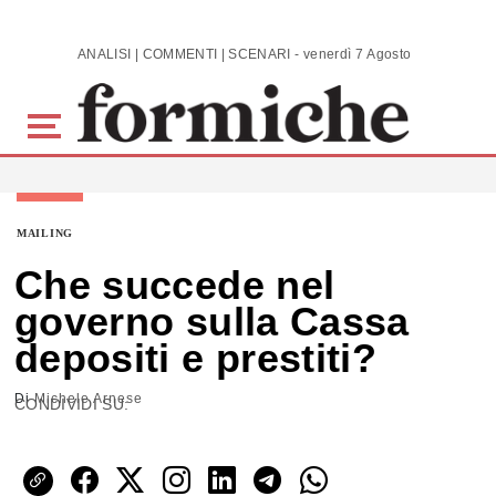
Skip to main content
ANALISI | COMMENTI | SCENARI - venerdì 7 Agosto 2026
MAILING
Che succede nel
governo sulla Cassa
depositi e prestiti?
Di
Michele Arnese
CONDIVIDI SU: