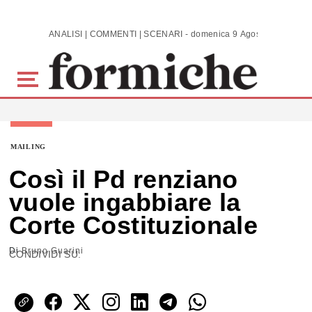
Skip to main content
ANALISI | COMMENTI | SCENARI - domenica 9 Agosto 2026
MAILING
Così il Pd renziano
vuole ingabbiare la
Corte Costituzionale
Di
Bruno Guarini
CONDIVIDI SU: