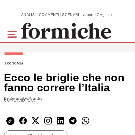
Skip to main content
ANALISI | COMMENTI | SCENARI - venerdì 7 Agosto 2026
ECONOMIA
Ecco le briglie che non
fanno correre l’Italia
Di
Sergio De Nardis
CONDIVIDI SU: