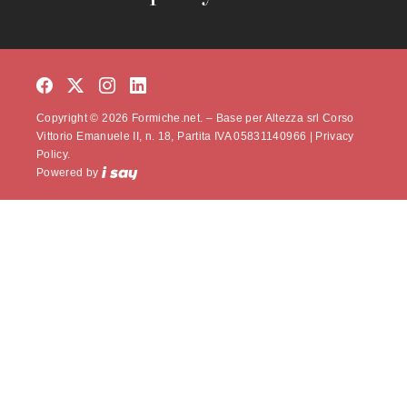
Copyright © 2026 Formiche.net. – Base per Altezza srl Corso
Vittorio Emanuele II, n. 18, Partita IVA 05831140966 |
Privacy
Policy.
Powered by