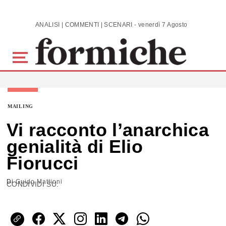
Skip to main content
ANALISI | COMMENTI | SCENARI - venerdì 7 Agosto 2026
MAILING
Vi racconto l’anarchica
genialità di Elio
Fiorucci
Di
Guido Mattioni
CONDIVIDI SU: