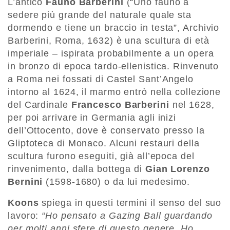
L’antico
Fauno Barberini
(“Uno fauno a
sedere più grande del naturale quale sta
dormendo e tiene un braccio in testa”, Archivio
Barberini, Roma, 1632) è una scultura di età
imperiale – ispirata probabilmente a un opera
in bronzo di epoca tardo-ellenistica. Rinvenuto
a Roma nei fossati di Castel Sant’Angelo
intorno al 1624, il marmo entrò nella collezione
del Cardinale
Francesco Barberini
nel 1628,
per poi arrivare in Germania agli inizi
dell’Ottocento, dove è conservato presso la
Gliptoteca di Monaco. Alcuni restauri della
scultura furono eseguiti, già all’epoca del
rinvenimento, dalla bottega di
Gian Lorenzo
Bernini
(1598-1680) o da lui medesimo.
Koons
spiega in questi termini il senso del suo
lavoro:
“Ho pensato a Gazing Ball guardando
per molti anni sfere di questo genere. Ho