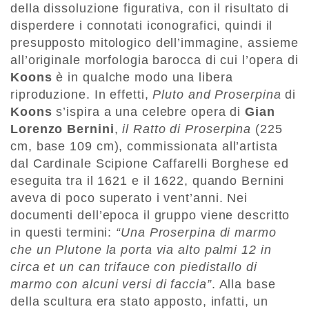
della dissoluzione figurativa, con il risultato di
disperdere i connotati iconografici, quindi il
presupposto mitologico dell’immagine, assieme
all’originale morfologia barocca di cui l’opera di
Koons
è in qualche modo una libera
riproduzione. In effetti,
Pluto and Proserpina
di
Koons
s’ispira a una celebre opera di
Gian
Lorenzo Bernini
,
il Ratto di Proserpina
(225
cm, base 109 cm), commissionata all’artista
dal Cardinale Scipione Caffarelli Borghese ed
eseguita tra il 1621 e il 1622, quando Bernini
aveva di poco superato i vent’anni. Nei
documenti dell’epoca il gruppo viene descritto
in questi termini:
“Una Proserpina di marmo
che un Plutone la porta via alto palmi 12 in
circa et un can trifauce con piedistallo di
marmo con alcuni versi di faccia”
. Alla base
della scultura era stato apposto, infatti, un