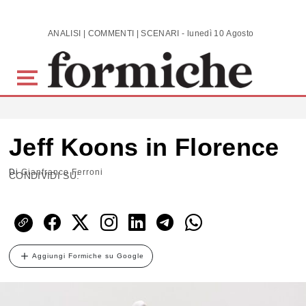
Skip to main content
ANALISI | COMMENTI | SCENARI - lunedì 10 Agosto 2026
Jeff Koons in Florence
Di
Gianfranco Ferroni
CONDIVIDI SU:
Aggiungi Formiche su Google