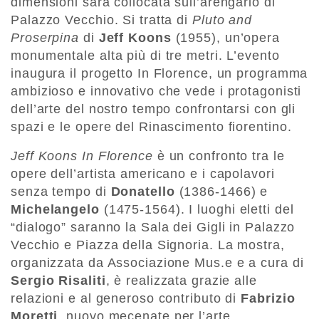
dimensioni sarà collocata sull’arengario di
Palazzo Vecchio. Si tratta di
Pluto and
Proserpina
di
Jeff Koons
(1955), un’opera
monumentale alta più di tre metri. L’evento
inaugura il progetto In Florence, un programma
ambizioso e innovativo che vede i protagonisti
dell’arte del nostro tempo confrontarsi con gli
spazi e le opere del Rinascimento fiorentino.
Jeff Koons In Florence
è un confronto tra le
opere dell’artista americano e i capolavori
senza tempo di
Donatello
(1386-1466) e
Michelangelo
(1475-1564). I luoghi eletti del
“dialogo” saranno la Sala dei Gigli in Palazzo
Vecchio e Piazza della Signoria. La mostra,
organizzata da Associazione Mus.e e a cura di
Sergio Risaliti
, è realizzata grazie alle
relazioni e al generoso contributo di
Fabrizio
Moretti
, nuovo mecenate per l’arte